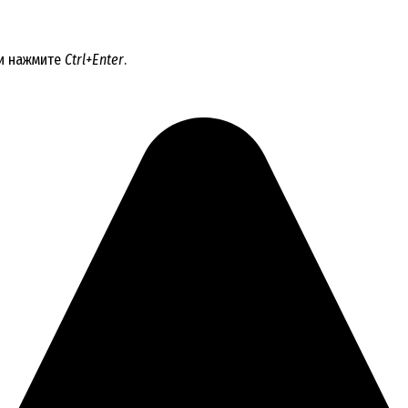
 и нажмите
Ctrl+Enter
.