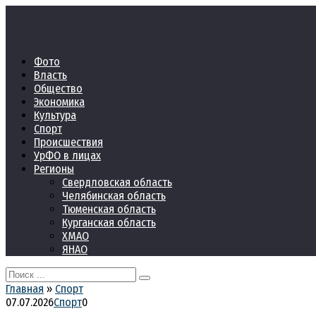
Перейти
к
контенту
Фото
Власть
Общество
Экономика
Культура
Спорт
Происшествия
УрФО в лицах
Регионы
Свердловская область
Челябинская область
Тюменская область
Курганская область
ХМАО
ЯНАО
Search
for:
Главная
»
Спорт
07.07.2026
Спорт
0