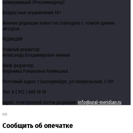
коммуникаций (Роскомнадзор)
Возрастные ограничения 18+
Мнение редакции может не совпадать с точкой зрения
авторов.
РЕДАКЦИЯ
Главный редактор:
Александр Владимирович Аникин
Шеф-редактор:
Вероника Романовна Румянцева
Почтовый адрес: г.Екатеринбург, ул.Генеральская, 3-201
Тел: 8 ( 912 ) 600 19 10
Адрес электронной почты редакции:
info@ural-meridian.ru
Сообщить об опечатке