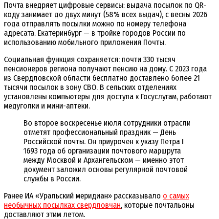
Почта внедряет цифровые сервисы: выдача посылок по QR-
коду занимает до двух минут (58% всех выдач), с весны 2026
года отправлять посылки можно по номеру телефона
адресата. Екатеринбург — в тройке городов России по
использованию мобильного приложения Почты.
Социальная функция сохраняется: почти 330 тысяч
пенсионеров региона получают пенсию на дому. С 2023 года
из Свердловской области бесплатно доставлено более 21
тысячи посылок в зону СВО. В сельских отделениях
установлены компьютеры для доступа к Госуслугам, работают
медуголки и мини-аптеки.
Во второе воскресенье июля сотрудники отрасли
отметят профессиональный праздник — День
Российской почты. Он приурочен к указу Петра I
1693 года об организации почтового маршрута
между Москвой и Архангельском — именно этот
документ заложил основы регулярной почтовой
службы в России.
Ранее ИА «Уральский меридиан» рассказывало
о самых
необычных посылках свердловчан
, которые почтальоны
доставляют этим летом.