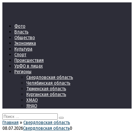
Перейти
к
контенту
Фото
Власть
Общество
Экономика
Культура
Спорт
Происшествия
УрФО в лицах
Регионы
Свердловская область
Челябинская область
Тюменская область
Курганская область
ХМАО
ЯНАО
Search
for:
Главная
»
Свердловская область
08.07.2026
Свердловская область
0