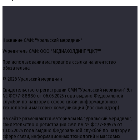
Название СМИ: "Уральский меридиан"
Учредитель СМИ: ООО "МЕДИАХОЛДИНГ "ЦКТ""
При использовании материалов ссылка на агентство
обязательна
© 2026 Уральский меридиан
Свидетельство о регистрации СМИ "Уральский меридиан" Эл
№ ФС77-88880 от 06.05.2025 года выдано Федеральной
службой по надзору в сфере связи, информационных
технологий и массовых коммуникаций (Роскомнадзор)
На сайте размещаются материалы ИА "Уральский меридиан",
свидетельство о регистрации СМИ ИА № ФС77-89575 от
10.06.2025 года выдано Федеральной службой по надзору в
сфере связи, информационных технологий и массовых