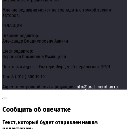
Мнение редакции может не совпадать с точкой зрения
авторов.
РЕДАКЦИЯ
Главный редактор:
Александр Владимирович Аникин
Шеф-редактор:
Вероника Романовна Румянцева
Почтовый адрес: г.Екатеринбург, ул.Генеральская, 3-201
Тел: 8 ( 912 ) 600 19 10
Адрес электронной почты редакции:
info@ural-meridian.ru
Сообщить об опечатке
Текст, который будет отправлен нашим
редакторам: