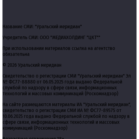
Название СМИ: "Уральский меридиан"
Учредитель СМИ: ООО "МЕДИАХОЛДИНГ "ЦКТ""
При использовании материалов ссылка на агентство
обязательна
© 2026 Уральский меридиан
Свидетельство о регистрации СМИ "Уральский меридиан" Эл
№ ФС77-88880 от 06.05.2025 года выдано Федеральной
службой по надзору в сфере связи, информационных
технологий и массовых коммуникаций (Роскомнадзор)
На сайте размещаются материалы ИА "Уральский меридиан",
свидетельство о регистрации СМИ ИА № ФС77-89575 от
10.06.2025 года выдано Федеральной службой по надзору в
сфере связи, информационных технологий и массовых
коммуникаций (Роскомнадзор)
Возрастные ограничения 18+