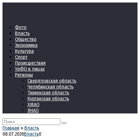
Перейти
к
контенту
Фото
Власть
Общество
Экономика
Культура
Спорт
Происшествия
УрФО в лицах
Регионы
Свердловская область
Челябинская область
Тюменская область
Курганская область
ХМАО
ЯНАО
Search
for:
Главная
»
Власть
08.07.2026
Власть
0