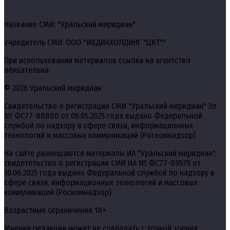
Название СМИ: "Уральский меридиан"
Учредитель СМИ: ООО "МЕДИАХОЛДИНГ "ЦКТ""
При использовании материалов ссылка на агентство
обязательна
© 2026 Уральский меридиан
Свидетельство о регистрации СМИ "Уральский меридиан" Эл
№ ФС77-88880 от 06.05.2025 года выдано Федеральной
службой по надзору в сфере связи, информационных
технологий и массовых коммуникаций (Роскомнадзор)
На сайте размещаются материалы ИА "Уральский меридиан",
свидетельство о регистрации СМИ ИА № ФС77-89575 от
10.06.2025 года выдано Федеральной службой по надзору в
сфере связи, информационных технологий и массовых
коммуникаций (Роскомнадзор)
Возрастные ограничения 18+
Мнение редакции может не совпадать с точкой зрения