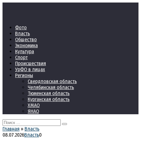
Перейти
к
контенту
Фото
Власть
Общество
Экономика
Культура
Спорт
Происшествия
УрФО в лицах
Регионы
Свердловская область
Челябинская область
Тюменская область
Курганская область
ХМАО
ЯНАО
Search
for:
Главная
»
Власть
08.07.2026
Власть
0