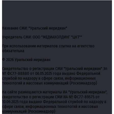
Название СМИ: "Уральский меридиан"
Учредитель СМИ: ООО "МЕДИАХОЛДИНГ "ЦКТ""
При использовании материалов ссылка на агентство
обязательна
© 2026 Уральский меридиан
Свидетельство о регистрации СМИ "Уральский меридиан" Эл
№ ФС77-88880 от 06.05.2025 года выдано Федеральной
службой по надзору в сфере связи, информационных
технологий и массовых коммуникаций (Роскомнадзор)
На сайте размещаются материалы ИА "Уральский меридиан",
свидетельство о регистрации СМИ ИА № ФС77-89575 от
10.06.2025 года выдано Федеральной службой по надзору в
сфере связи, информационных технологий и массовых
коммуникаций (Роскомнадзор)