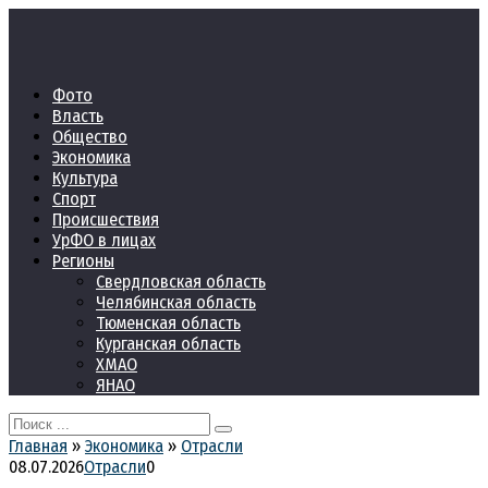
Перейти
к
контенту
Фото
Власть
Общество
Экономика
Культура
Спорт
Происшествия
УрФО в лицах
Регионы
Свердловская область
Челябинская область
Тюменская область
Курганская область
ХМАО
ЯНАО
Search
for:
Главная
»
Экономика
»
Отрасли
08.07.2026
Отрасли
0