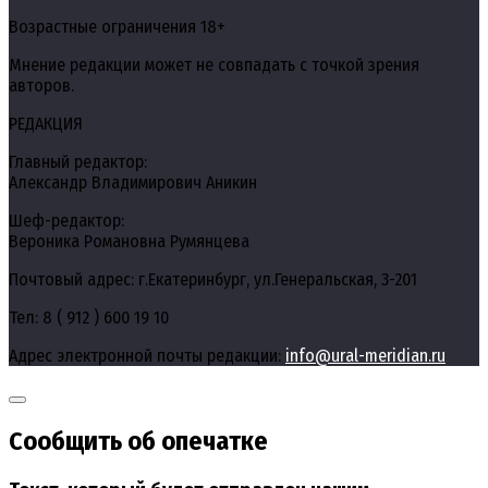
Возрастные ограничения 18+
Мнение редакции может не совпадать с точкой зрения
авторов.
РЕДАКЦИЯ
Главный редактор:
Александр Владимирович Аникин
Шеф-редактор:
Вероника Романовна Румянцева
Почтовый адрес: г.Екатеринбург, ул.Генеральская, 3-201
Тел: 8 ( 912 ) 600 19 10
Адрес электронной почты редакции:
info@ural-meridian.ru
Сообщить об опечатке