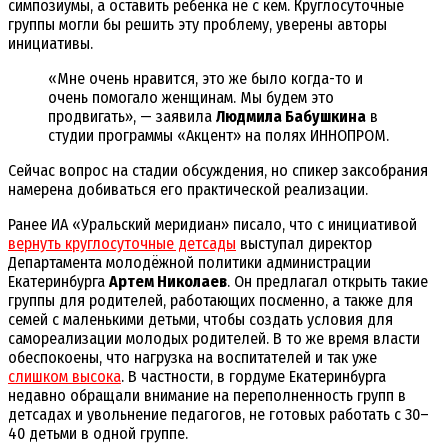
симпозиумы, а оставить ребёнка не с кем. Круглосуточные
группы могли бы решить эту проблему, уверены авторы
инициативы.
«Мне очень нравится, это же было когда-то и
очень помогало женщинам. Мы будем это
продвигать», — заявила
Людмила Бабушкина
в
студии программы «Акцент» на полях ИННОПРОМ.
Сейчас вопрос на стадии обсуждения, но спикер заксобрания
намерена добиваться его практической реализации.
Ранее ИА «Уральский меридиан» писало, что с инициативой
вернуть круглосуточные детсады
выступал директор
Департамента молодёжной политики администрации
Екатеринбурга
Артем Николаев
. Он предлагал открыть такие
группы для родителей, работающих посменно, а также для
семей с маленькими детьми, чтобы создать условия для
самореализации молодых родителей. В то же время власти
обеспокоены, что нагрузка на воспитателей и так уже
слишком высока
. В частности, в гордуме Екатеринбурга
недавно обращали внимание на переполненность групп в
детсадах и увольнение педагогов, не готовых работать с 30–
40 детьми в одной группе.