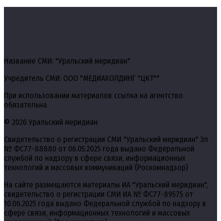
Название СМИ: "Уральский меридиан"
Учредитель СМИ: ООО "МЕДИАХОЛДИНГ "ЦКТ""
При использовании материалов ссылка на агентство
обязательна
© 2026 Уральский меридиан
Свидетельство о регистрации СМИ "Уральский меридиан" Эл
№ ФС77-88880 от 06.05.2025 года выдано Федеральной
службой по надзору в сфере связи, информационных
технологий и массовых коммуникаций (Роскомнадзор)
На сайте размещаются материалы ИА "Уральский меридиан",
свидетельство о регистрации СМИ ИА № ФС77-89575 от
10.06.2025 года выдано Федеральной службой по надзору в
сфере связи, информационных технологий и массовых