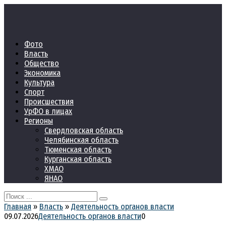
Перейти
к
контенту
Фото
Власть
Общество
Экономика
Культура
Спорт
Происшествия
УрФО в лицах
Регионы
Свердловская область
Челябинская область
Тюменская область
Курганская область
ХМАО
ЯНАО
Search
for:
Главная
»
Власть
»
Деятельность органов власти
09.07.2026
Деятельность органов власти
0