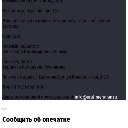
коммуникаций (Роскомнадзор)
Возрастные ограничения 18+
Мнение редакции может не совпадать с точкой зрения
авторов.
РЕДАКЦИЯ
Главный редактор:
Александр Владимирович Аникин
Шеф-редактор:
Вероника Романовна Румянцева
Почтовый адрес: г.Екатеринбург, ул.Генеральская, 3-201
Тел: 8 ( 912 ) 600 19 10
Адрес электронной почты редакции:
info@ural-meridian.ru
Сообщить об опечатке