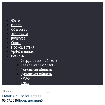
Перейти
к
контенту
Фото
Власть
Общество
Экономика
Культура
Спорт
Происшествия
УрФО в лицах
Регионы
Свердловская область
Челябинская область
Тюменская область
Курганская область
ХМАО
ЯНАО
Search
for:
Главная
»
Происшествия
09.07.2026
Происшествия
0