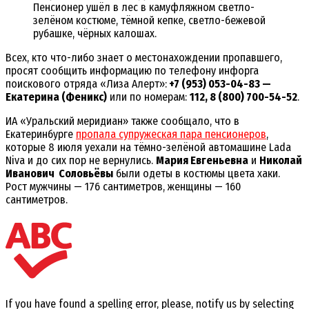
Пенсионер ушёл в лес в камуфляжном светло-
зелёном костюме, тёмной кепке, светло-бежевой
рубашке, чёрных калошах.
Всех, кто что-либо знает о местонахождении пропавшего,
просят сообщить информацию по телефону инфорга
поискового отряда «Лиза Алерт»:
+7 (953) 053-04-83 —
Екатерина (Феникс)
или по номерам:
112, 8 (800) 700-54-52
.
ИА «Уральский меридиан» также сообщало, что в
Екатеринбурге
пропала супружеская пара пенсионеров
,
которые 8 июля уехали на тёмно-зелёной автомашине Lada
Niva и до сих пор не вернулись.
Мария Евгеньевна
и
Николай
Иванович Соловьёвы
были одеты в костюмы цвета хаки.
Рост мужчины — 176 сантиметров, женщины — 160
сантиметров.
If you have found a spelling error, please, notify us by selecting