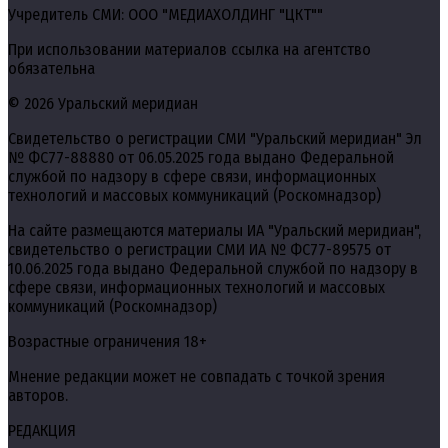
Учредитель СМИ: ООО "МЕДИАХОЛДИНГ "ЦКТ""
При использовании материалов ссылка на агентство
обязательна
© 2026 Уральский меридиан
Свидетельство о регистрации СМИ "Уральский меридиан" Эл
№ ФС77-88880 от 06.05.2025 года выдано Федеральной
службой по надзору в сфере связи, информационных
технологий и массовых коммуникаций (Роскомнадзор)
На сайте размещаются материалы ИА "Уральский меридиан",
свидетельство о регистрации СМИ ИА № ФС77-89575 от
10.06.2025 года выдано Федеральной службой по надзору в
сфере связи, информационных технологий и массовых
коммуникаций (Роскомнадзор)
Возрастные ограничения 18+
Мнение редакции может не совпадать с точкой зрения
авторов.
РЕДАКЦИЯ