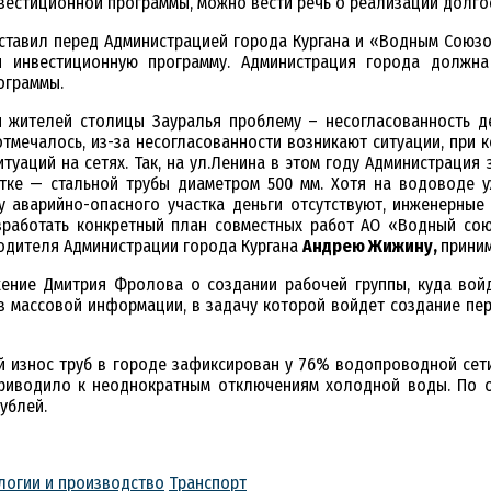
нвестиционной программы, можно вести речь о реализации долг
ставил перед Администрацией города Кургана и «Водным Союз
и инвестиционную программу. Администрация города должна
ограммы.
 жителей столицы Зауралья проблему – несогласованность д
отмечалось, из-за несогласованности возникают ситуации, при 
итуаций на сетях. Так, на ул.Ленина в этом году Администраци
стке — стальной трубы диаметром 500 мм. Хотя на водоводе у
у аварийно-опасного участка деньги отсутствуют, инженерны
зработать конкретный план совместных работ АО «Водный сою
одителя Администрации города Кургана
Андрею Жижину,
приним
ение Дмитрия Фролова о создании рабочей группы, куда вой
тв массовой информации, в задачу которой войдет создание п
 износ труб в городе зафиксирован у 76% водопроводной сети.
приводило к неоднократным отключениям холодной воды. По 
ублей.
логии и производство
Транспорт