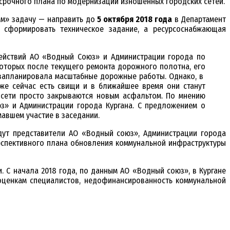
осрочного плана по модернизации изношенных городских сетей.
ом» задачу — направить до
5 октября 2018 года
в Департамент
 сформировать техническое задание, а ресурсоснабжающая
ействий АО «Водный Союз» и Администрации города по
которых после текущего ремонта дорожного полотна, его
я запланировала масштабные дорожные работы. Однако, в
же сейчас есть свищи и в ближайшее время они станут
е сети просто закрываются новым асфальтом. По мнению
з» и Администрации города Кургана. С предложением о
авшем участие в заседании.
дут представители АО «Водный союз», Администрации города
ерспективного плана обновления коммунальной инфраструктуры
 С начала 2018 года, по данным АО «Водный союз», в Кургане
оценкам специалистов, недофинансированность коммунальной