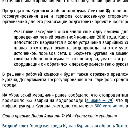
источник финансирования. Но, только при условии принятия и
Председатель Курганской областной думы Дмитрий Фролов по
госрегулирования цен и тарифов согласованную сторонам
организация для его реализации подготовить проект инвестпр
Участники заседания обозначили еще одну важную для
проведению летней ремонтной кампании 2018 года. Как 
целостность нарушается в ходе устранения аварийных с
планах отсутствует ремонта водопровода на этом уча
источником порывов сети. В бюджете Кургана на замен
спикера областной думы — это повод задуматься и ра
координации он обратился к первому заместителю руков
В решении рабочей комиссии будет также отражено предлож
Кургана, Департамента госрегулирования цен тарифов, средс
города.
ИА «Уральский меридиан» ранее сообщало, что стопроцентный
произошло 253 аварии на водопроводе (
в июне — 29
), что 
инфраструктуры Кургана ежегодно составляет
300 миллионов
р
Фото превью: Лидия Аникина © ИА «Уральский меридиан»
Водный союз
Городская среда
Курган
Курганская область
Техно