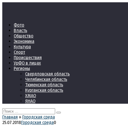
Перейти
к
контенту
Фото
Власть
Общество
Экономика
Культура
Спорт
Происшествия
УрФО в лицах
Регионы
Свердловская область
Челябинская область
Тюменская область
Курганская область
ХМАО
ЯНАО
Search
for:
Главная
»
Городская среда
25.07.2018
Городская среда
0