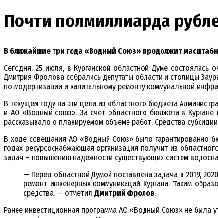
Почти полмиллиарда рубле
В ближайшие три года «Водный Союз» продолжит масштабны
Сегодня, 25 июля, в Курганской областной Думе состоялась 
Дмитрия Фролова собрались депутаты области и столицы Заур
по модернизации и капитальному ремонту коммунальной инфра
В текущем году на эти цели из областного бюджета Администр
и АО «Водный союз». За счет областного бюджета в Кургане
рассказывало о планируемом объеме работ. Средства субсидии 
В ходе совещания АО «Водный Союз» было гарантированно бю
годах ресурсоснабжающая организация получит из областного
задач – повышению надежности существующих систем водоснаб
— Перед областной Думой поставлена задача в 2019, 2020
ремонт инженерных коммуникаций Кургана. Таким образ
средства, — отметил
Дмитрий Фролов
.
Ранее инвестиционная программа АО «Водный Союз» не была ут