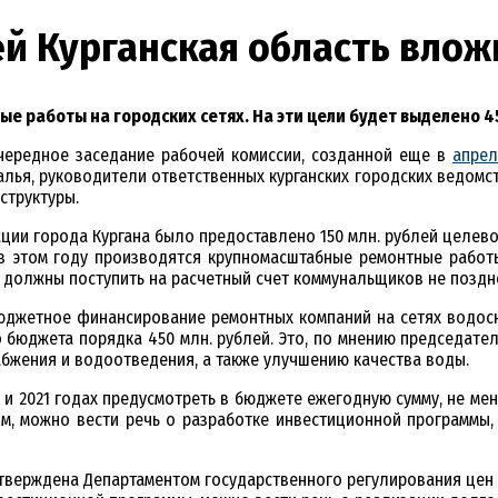
й Курганская область влож
е работы на городских сетях. На эти цели будет выделено 
очередное заседание рабочей комиссии, созданной еще в
апрел
алья, руководители ответственных курганских городских ведомс
структуры.
ации города Кургана было предоставлено 150 млн. рублей целево
 в этом году производятся крупномасштабные ремонтные работы
должны поступить на расчетный счет коммунальщиков не позднее
джетное финансирование ремонтных компаний на сетях водосна
 бюджета порядка 450 млн. рублей. Это, по мнению председате
жения и водоотведения, а также улучшению качества воды.
 и 2021 годах предусмотреть в бюджете ежегодную сумму, не мен
ом, можно вести речь о разработке инвестиционной программы
верждена Департаментом государственного регулирования цен и 