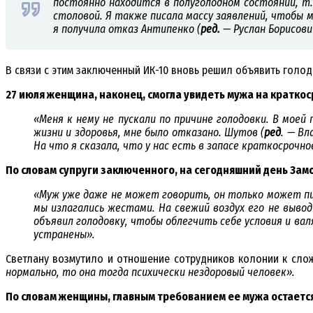
постоянно находится в полуголодном состоянии, т
столовой. Я также писала массу заявлений, чтобы мн
я получила отказ Антипенко (
ред.
— Руслан Борисов
В связи с этим заключенный ИК-10 вновь решил объявить голод
27 июля женщина, наконец, смогла увидеть мужа на краткос
«Меня к нему не пускали по причине голодовки. В моей
жизни и здоровья, мне было отказано. Шутов (
ред
. — В
На что я сказала, что у нас есть в запасе краткосрочно
По словам супруги заключенного, на сегодняшний день Замо
«Муж уже даже не может говорить, он только может пис
мы излагались жестами. На свежий воздух его не вывод
объявил голодовку, чтобы облегчить себе условия и вал
устранены».
Светлану возмутило и отношение сотрудников колонии к сло
нормально, то она тогда психически нездоровый человек».
По словам женщины, главным требованием ее мужа остается 