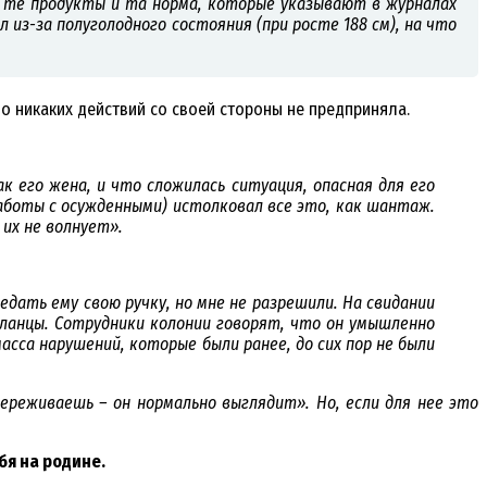
я те продукты и та норма, которые указывают в журналах
л из-за полуголодного состояния (при росте 188 см), на что
о никаких действий со своей стороны не предприняла.
к его жена, и что сложилась ситуация, опасная для его
аботы с осужденными)
истолковал все это, как шантаж.
 их не волнует».
дать ему свою ручку, но мне не разрешили. На свидании
 сланцы. Сотрудники колонии говорят, что он умышленно
асса нарушений, которые были ранее, до сих пор не были
ереживаешь – он нормально выглядит». Но, если для нее это
бя на родине.