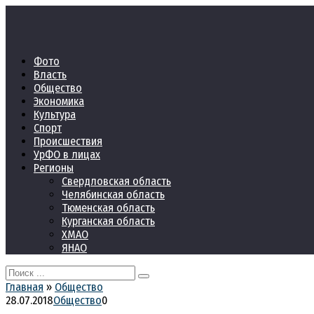
Перейти
к
контенту
Фото
Власть
Общество
Экономика
Культура
Спорт
Происшествия
УрФО в лицах
Регионы
Свердловская область
Челябинская область
Тюменская область
Курганская область
ХМАО
ЯНАО
Search
for:
Главная
»
Общество
28.07.2018
Общество
0