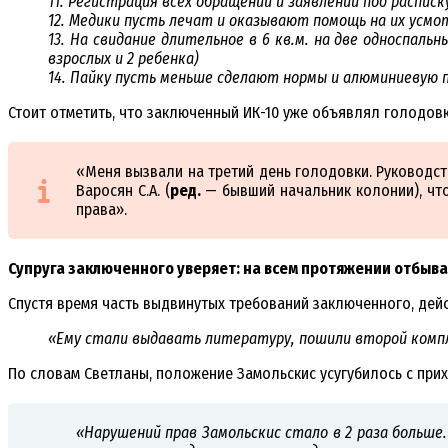
11. Регистрация всех обращений и заявлений под распис
12. Медики пусть лечат и оказывают помощь на их усмо
13. На свидание длительное в 6 кв.м. на две односпал
взрослых и 2 ребенка)
14. Пайку пусть меньше сделают нормы и алюминиевую п
Стоит отметить, что заключенный ИК-10 уже объявлял голодовку
«Меня вызвали на третий день голодовки. Руководст
Варосян С.А. (
ред.
— бывший начальник колонии), что
права».
Супруга заключенного уверяет: на всем протяжении отбыва
Спустя время часть выдвинутых требований заключенного, дей
«Ему стали выдавать литературу, пошили второй компл
По словам Светланы, положение Замольскис усугубилось с при
«Нарушений прав Замольскис стало в 2 раза больше. 