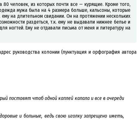
 80 человек, из которых почти все — курящие. Кроме того,
одежда мужа была на 4 размера больше, кальсоны, которые
а ему на длительном свидании. Он на протяжении нескольких
озможности раздеться, т.к. ему не выдавали нижнее белье и
ля ногтей. Ему не отдавали письма от меня и литературу на
адрес руководства колонии (пунктуация и орфография автора
рый поставят чтоб одной каплей капала и все в очереди
оровые и больные, ведь свою иголку запрещено иметь,