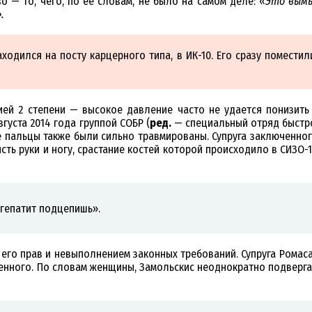
о — то, чего, по её словам, не было на самом деле: «
Это вымы
.
аходился на посту карцерного типа, в ИК-10. Его сразу помести
нией 2 степени — высокое давление часто не удается понизит
густа 2014 года группой СОБР (
ред.
— специальный отряд быстрог
ие пальцы также были сильно травмированы. Супруга заключенного
сть руки и ногу, срастание костей которой происходило в СИЗО-1
и гепатит подцепишь».
 его прав и невыполнением законных требований. Супруга Ромаса
енного. По словам женщины, Замольскис неоднократно подвергал