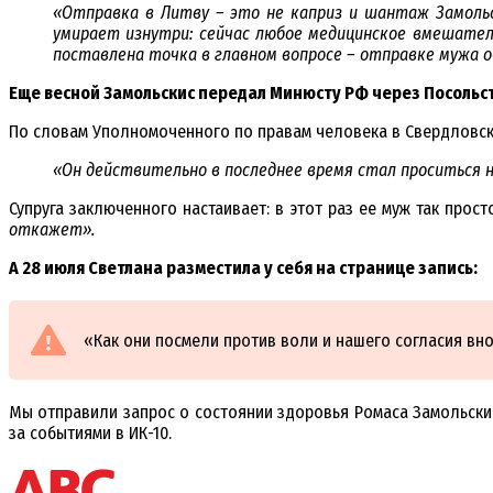
«Отправка в Литву – это не каприз и шантаж Замольс
умирает изнутри: сейчас любое медицинское вмешател
поставлена точка в главном вопросе – отправке мужа 
Еще весной Замольскис передал Минюсту РФ через Посольс
По словам Уполномоченного по правам человека в Свердловс
«Он действительно в последнее время стал проситься н
Супруга заключенного настаивает: в этот раз ее муж так прост
откажет».
А 28 июля Светлана разместила у себя на странице запись:
«Как они посмели против воли и нашего согласия вно
Мы отправили запрос о состоянии здоровья Ромаса Замольскис
за событиями в ИК-10.