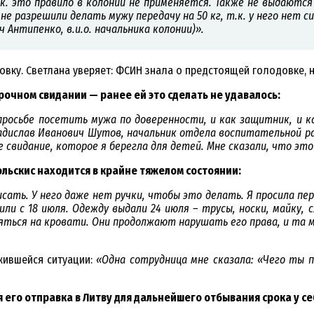
.к. это правило в колонии не применяется. Также не выдаютс
е разрешили делать мужу передачу на 50 кг, т.к. у него нет си
ич
Антипенко, в.и.о. начальника колонии)».
овку. Светлана уверяет: ФСИН знала о предстоящей голодовке, н
рочном свидании — ранее ей это сделать не удавалось:
 просьбе посетить мужа по доверенности, и как защитник, и ка
ладислав Иванович
Шутов,
начальник отдела воспитательной р
е свидание, которое я берегла для детей. Мне сказали, что это
льскис находится в крайне тяжелом состоянии:
ать. У него даже нет ручки, чтобы это делать. Я просила пере
или с 18 июля. Одежду выдали 24 июля – трусы, носки, майку,
яться на кровати. Они продолжают нарушать его права, и та м
жившейся ситуации:
«Одна сотрудница мне сказала: «Чего ты п
его отправка в Литву для дальнейшего отбывания срока у се