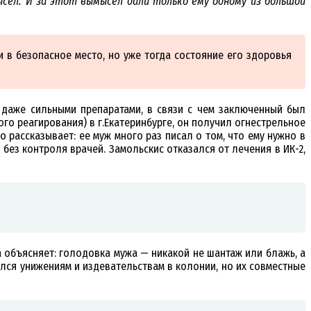
сел. И за этот вымысел дали только ему одному из большой
ли в безопасное место, но уже тогда состояние его здоровья
ь даже сильными препаратами, в связи с чем заключенный был
о реагирования) в г.Екатеринбурге, он получил огнестрельное
 рассказывает: ее муж много раз писал о том, что ему нужно в
 без контроля врачей. Замольскис отказался от лечения в ИК-2,
 объясняет: голодовка мужа — никакой не шантаж или блажь, а
ся унижениям и издевательствам в колонии, но их совместные