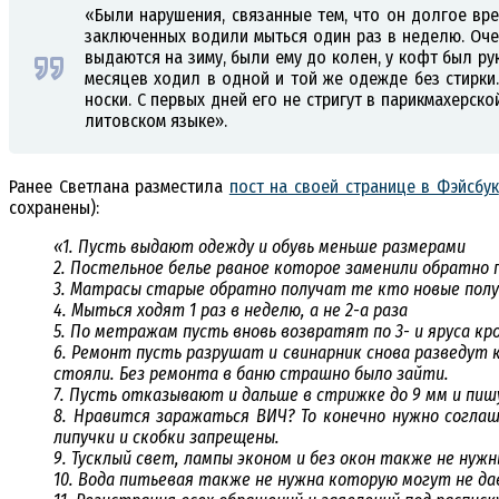
«Были нарушения, связанные тем, что он долгое вре
заключенных водили мыться один раз в неделю. Оче
выдаются на зиму, были ему до колен, у кофт был ру
месяцев ходил в одной и той же одежде без стирки.
носки. С первых дней его не стригут в парикмахерск
литовском языке».
Ранее Светлана разместила
пост на своей странице в Фэйсбук
сохранены):
«1. Пусть выдают одежду и обувь меньше размерами
2. Постельное белье рваное которое заменили обратно 
3. Матрасы старые обратно получат те кто новые пол
4. Мыться ходят 1 раз в неделю, а не 2-а раза
5. По метражам пусть вновь возвратят по 3- и яруса кр
6. Ремонт пусть разрушат и свинарник снова разведут 
стояли. Без ремонта в баню страшно было зайти.
7. Пусть отказывают и дальше в стрижке до 9 мм и пишу
8. Нравится заражаться ВИЧ? То конечно нужно согла
липучки и скобки запрещены.
9. Тусклый свет, лампы эконом и без окон также не нуж
10. Вода питьевая также не нужна которую могут не да