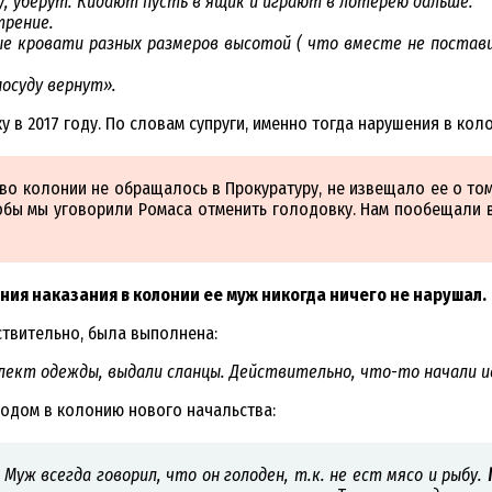
ку, уберут. Кидают пусть в ящик и играют в лотерею дальше.
трение.
ьные кровати разных размеров высотой ( что вместе не постави
осуду вернут».
 в 2017 году. По словам супруги, именно тогда нарушения в кол
во колонии не обращалось в Прокуратуру, не извещало ее о том
бы мы уговорили Ромаса отменить голодовку. Нам пообещали вс
ния наказания в колонии ее муж никогда ничего не нарушал.
ствительно, была выполнена:
ект одежды, выдали сланцы. Действительно, что-то начали и
ходом в колонию нового начальства:
Муж всегда говорил, что он голоден, т.к. не ест мясо и рыбу.