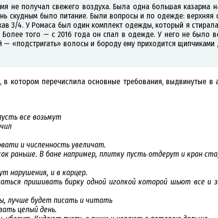
мя не получал свежего воздуха. Была одна большая казарма на
нь скудным было питание. Были вопросы и по одежде: верхняя 
кав 3/4. У Ромаса был один комплект одежды, который я стирал
 Более того — с 2016 года он спал в одежде. У него не было в
ой — «подстригать» волосы и бороду ему приходится щипчиками д
, в котором перечислила основные требования, выдвинутые в 
пусть все возьмут
учил
овати и численность увеличат.
как раньше. В бане например, плитку пусть отдерут и кран ста
т нарушения, и в карцер.
шаться пришивать бирку одной иголкой которой шьют все и зд
ны, лучше будет писать и читать
вать целый день.