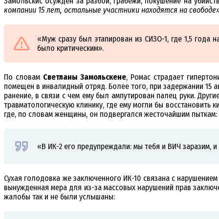
Замольскис осужден за разбои, грабежи, покушение на убийств
компании 15 лет, остальные участники находятся на свободе»
«Муж сразу был этапирован из СИЗО-1, где 1,5 года н
было критическим».
По словам
Светланы Замольскене
, Ромас страдает гиперто
помещен в инвалидный отряд. Более того, при задержании 15 ав
ранение, в связи с чем ему был ампутирован палец руки. Друг
травматологическую клинику, где ему могли бы восстановить ки
где, по словам женщины, он подвергался жесточайшим пыткам:
«В ИК-2 его предупреждали: мы тебя и ВИЧ заразим, 
Сухая голодовка же заключенного ИК-10 связана с нарушением
вынужденная мера для из-за массовых нарушений прав заключ
жалобы так и не были услышаны: