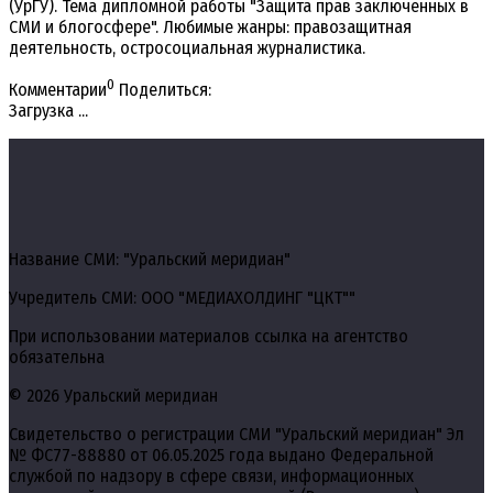
(УрГУ). Тема дипломной работы "Защита прав заключенных в
СМИ и блогосфере". Любимые жанры: правозащитная
деятельность, остросоциальная журналистика.
0
Комментарии
Поделиться:
Загрузка ...
Название СМИ: "Уральский меридиан"
Учредитель СМИ: ООО "МЕДИАХОЛДИНГ "ЦКТ""
При использовании материалов ссылка на агентство
обязательна
© 2026 Уральский меридиан
Свидетельство о регистрации СМИ "Уральский меридиан" Эл
№ ФС77-88880 от 06.05.2025 года выдано Федеральной
службой по надзору в сфере связи, информационных