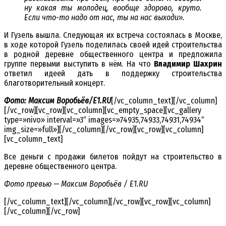
ну какая ты молодец, вообще здорово, круто.
Если что-то надо от нас, ты на нас выходи».
И Гузель вышла. Следующая их встреча состоялась в Москве,
в ходе которой Гузель поделилась своей идей строительства
в родной деревне общественного центра и предложила
группе первыми выступить в нём. На что
Владимир Шахрин
ответил идеей дать в поддержку строительства
благотворительный концерт.
Фото: Максим Воробьёв/E1.RU
[/vc_column_text][/vc_column]
[/vc_row][vc_row][vc_column][vc_empty_space][vc_gallery
type=»nivo» interval=»3″ images=»74935,74933,74931,74934″
img_size=»full»][/vc_column][/vc_row][vc_row][vc_column]
[vc_column_text]
Все деньги с продажи билетов пойдут на строительство в
деревне общественного центра.
Фото превью — Максим Воробьёв / E1.RU
[/vc_column_text][/vc_column][/vc_row][vc_row][vc_column]
[/vc_column][/vc_row]