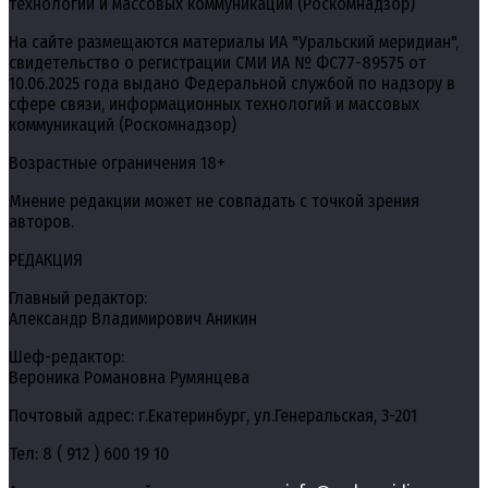
технологий и массовых коммуникаций (Роскомнадзор)
На сайте размещаются материалы ИА "Уральский меридиан",
свидетельство о регистрации СМИ ИА № ФС77-89575 от
10.06.2025 года выдано Федеральной службой по надзору в
сфере связи, информационных технологий и массовых
коммуникаций (Роскомнадзор)
Возрастные ограничения 18+
Мнение редакции может не совпадать с точкой зрения
авторов.
РЕДАКЦИЯ
Главный редактор:
Александр Владимирович Аникин
Шеф-редактор:
Вероника Романовна Румянцева
Почтовый адрес: г.Екатеринбург, ул.Генеральская, 3-201
Тел: 8 ( 912 ) 600 19 10