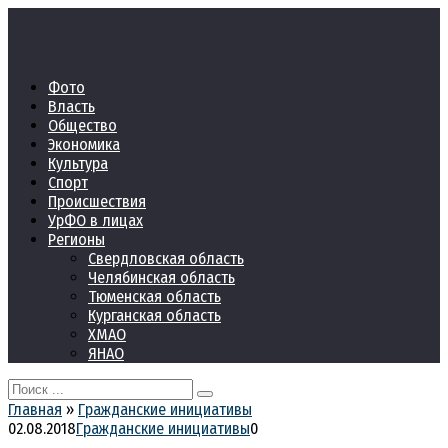
Перейти
к
контенту
Фото
Власть
Общество
Экономика
Культура
Спорт
Происшествия
УрФО в лицах
Регионы
Свердловская область
Челябинская область
Тюменская область
Курганская область
ХМАО
ЯНАО
Search
for:
Главная
»
Гражданские инициативы
02.08.2018
Гражданские инициативы
0