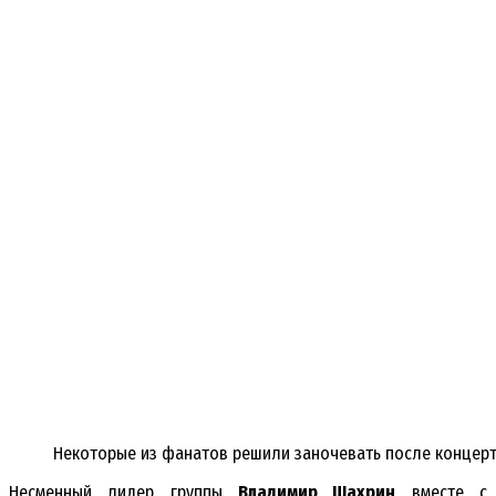
Некоторые из фанатов решили заночевать после концерта
Несменный лидер группы
Владимир Шахрин
вместе с