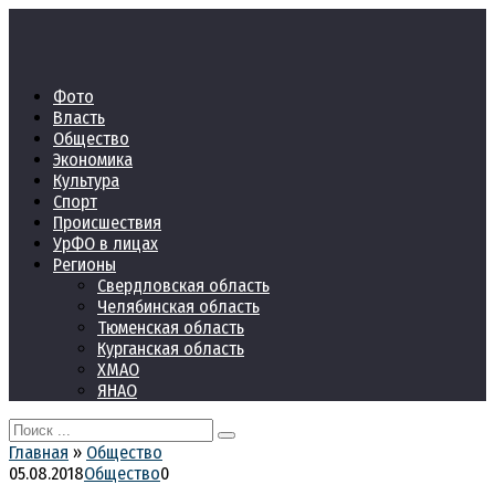
Перейти
к
контенту
Фото
Власть
Общество
Экономика
Культура
Спорт
Происшествия
УрФО в лицах
Регионы
Свердловская область
Челябинская область
Тюменская область
Курганская область
ХМАО
ЯНАО
Search
for:
Главная
»
Общество
05.08.2018
Общество
0