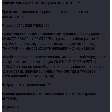
Учредитель СМИ: ООО "МЕДИАХОЛДИНГ "ЦКТ""
При использовании материалов ссылка на агентство
обязательна
© 2026 Уральский меридиан
Свидетельство о регистрации СМИ "Уральский меридиан" Эл
№ ФС77-88880 от 06.05.2025 года выдано Федеральной
службой по надзору в сфере связи, информационных
технологий и массовых коммуникаций (Роскомнадзор)
На сайте размещаются материалы ИА "Уральский меридиан",
свидетельство о регистрации СМИ ИА № ФС77-89575 от
10.06.2025 года выдано Федеральной службой по надзору в
сфере связи, информационных технологий и массовых
коммуникаций (Роскомнадзор)
Возрастные ограничения 18+
Мнение редакции может не совпадать с точкой зрения
авторов.
РЕДАКЦИЯ