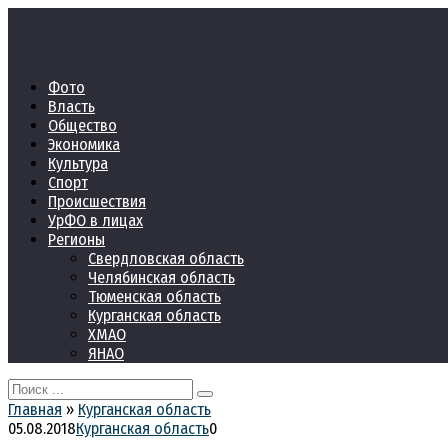
Перейти
к
контенту
Фото
Власть
Общество
Экономика
Культура
Спорт
Происшествия
УрФО в лицах
Регионы
Свердловская область
Челябинская область
Тюменская область
Курганская область
ХМАО
ЯНАО
Search
for:
Главная
»
Курганская область
05.08.2018
Курганская область
0