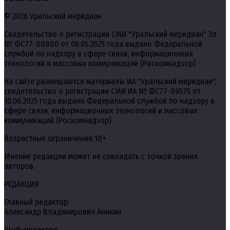
© 2026 Уральский меридиан
Свидетельство о регистрации СМИ "Уральский меридиан" Эл
№ ФС77-88880 от 06.05.2025 года выдано Федеральной
службой по надзору в сфере связи, информационных
технологий и массовых коммуникаций (Роскомнадзор)
На сайте размещаются материалы ИА "Уральский меридиан",
свидетельство о регистрации СМИ ИА № ФС77-89575 от
10.06.2025 года выдано Федеральной службой по надзору в
сфере связи, информационных технологий и массовых
коммуникаций (Роскомнадзор)
Возрастные ограничения 18+
Мнение редакции может не совпадать с точкой зрения
авторов.
РЕДАКЦИЯ
Главный редактор:
Александр Владимирович Аникин
Шеф-редактор: