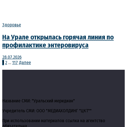
Здоровье
На Урале открылась горячая линия по
профилактике энтеровируса
28.07.2026
Пагинация
1
2
…
117
Далее
записей
Название СМИ: "Уральский меридиан"
Учредитель СМИ: ООО "МЕДИАХОЛДИНГ "ЦКТ""
При использовании материалов ссылка на агентство
обязательна