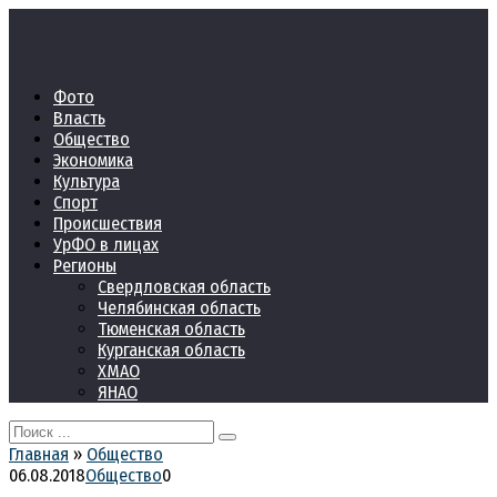
Перейти
к
контенту
Фото
Власть
Общество
Экономика
Культура
Спорт
Происшествия
УрФО в лицах
Регионы
Свердловская область
Челябинская область
Тюменская область
Курганская область
ХМАО
ЯНАО
Search
for:
Главная
»
Общество
06.08.2018
Общество
0