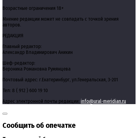
Возрастные ограничения 18+
Мнение редакции может не совпадать с точкой зрения
авторов.
РЕДАКЦИЯ
Главный редактор:
Александр Владимирович Аникин
Шеф-редактор:
Вероника Романовна Румянцева
Почтовый адрес: г.Екатеринбург, ул.Генеральская, 3-201
Тел: 8 ( 912 ) 600 19 10
Адрес электронной почты редакции:
info@ural-meridian.ru
Сообщить об опечатке