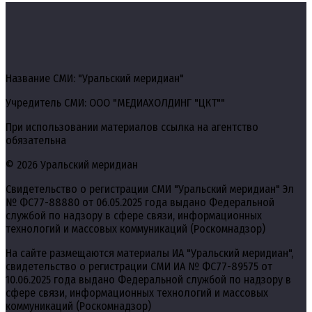
Название СМИ: "Уральский меридиан"
Учредитель СМИ: ООО "МЕДИАХОЛДИНГ "ЦКТ""
При использовании материалов ссылка на агентство
обязательна
© 2026 Уральский меридиан
Свидетельство о регистрации СМИ "Уральский меридиан" Эл
№ ФС77-88880 от 06.05.2025 года выдано Федеральной
службой по надзору в сфере связи, информационных
технологий и массовых коммуникаций (Роскомнадзор)
На сайте размещаются материалы ИА "Уральский меридиан",
свидетельство о регистрации СМИ ИА № ФС77-89575 от
10.06.2025 года выдано Федеральной службой по надзору в
сфере связи, информационных технологий и массовых
коммуникаций (Роскомнадзор)