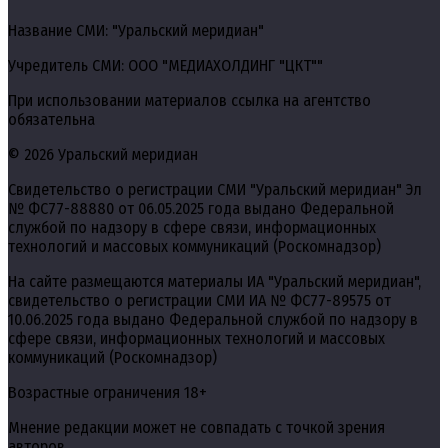
Название СМИ: "Уральский меридиан"
Учредитель СМИ: ООО "МЕДИАХОЛДИНГ "ЦКТ""
При использовании материалов ссылка на агентство
обязательна
© 2026 Уральский меридиан
Свидетельство о регистрации СМИ "Уральский меридиан" Эл
№ ФС77-88880 от 06.05.2025 года выдано Федеральной
службой по надзору в сфере связи, информационных
технологий и массовых коммуникаций (Роскомнадзор)
На сайте размещаются материалы ИА "Уральский меридиан",
свидетельство о регистрации СМИ ИА № ФС77-89575 от
10.06.2025 года выдано Федеральной службой по надзору в
сфере связи, информационных технологий и массовых
коммуникаций (Роскомнадзор)
Возрастные ограничения 18+
Мнение редакции может не совпадать с точкой зрения
авторов.