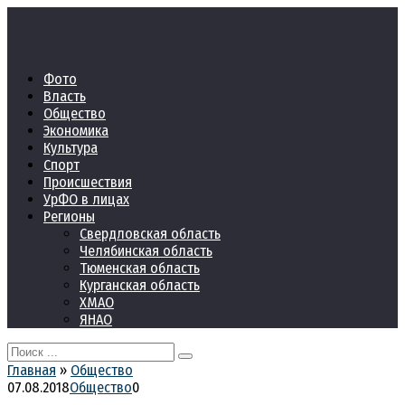
Перейти
к
контенту
Фото
Власть
Общество
Экономика
Культура
Спорт
Происшествия
УрФО в лицах
Регионы
Свердловская область
Челябинская область
Тюменская область
Курганская область
ХМАО
ЯНАО
Search
for:
Главная
»
Общество
07.08.2018
Общество
0