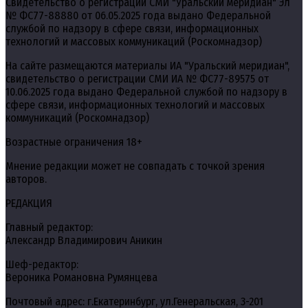
Свидетельство о регистрации СМИ "Уральский меридиан" Эл
№ ФС77-88880 от 06.05.2025 года выдано Федеральной
службой по надзору в сфере связи, информационных
технологий и массовых коммуникаций (Роскомнадзор)
На сайте размещаются материалы ИА "Уральский меридиан",
свидетельство о регистрации СМИ ИА № ФС77-89575 от
10.06.2025 года выдано Федеральной службой по надзору в
сфере связи, информационных технологий и массовых
коммуникаций (Роскомнадзор)
Возрастные ограничения 18+
Мнение редакции может не совпадать с точкой зрения
авторов.
РЕДАКЦИЯ
Главный редактор:
Александр Владимирович Аникин
Шеф-редактор:
Вероника Романовна Румянцева
Почтовый адрес: г.Екатеринбург, ул.Генеральская, 3-201