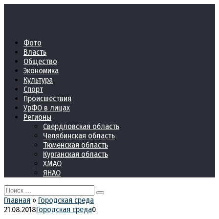
Перейти
к
контенту
Фото
Власть
Общество
Экономика
Культура
Спорт
Происшествия
УрФО в лицах
Регионы
Свердловская область
Челябинская область
Тюменская область
Курганская область
ХМАО
ЯНАО
Search
for:
Главная
»
Городская среда
21.08.2018
Городская среда
0