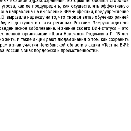
льных вызовов здравоохранения, который не обошел стороной
 угроза, как ее предупредить, как осуществлять эффективную
ак она направлена на выявление ВИЧ-инфекции, предупреждение
Ю. выразила надежду на то, что «новая ветвь обучения ранней
удет доступна во всех регионах России». Замруководителя
веденческое заболевание. И знание своего ВИЧ-статуса – это
ственной организации «Шаги Надежды» Родимкина П., 15 лет
 жить. И такие акции дают людям знания о том, как сохранить
ам в знак участия Челябинской области в акции «Тест на ВИЧ:
а России в знак поддержки и преемственности».