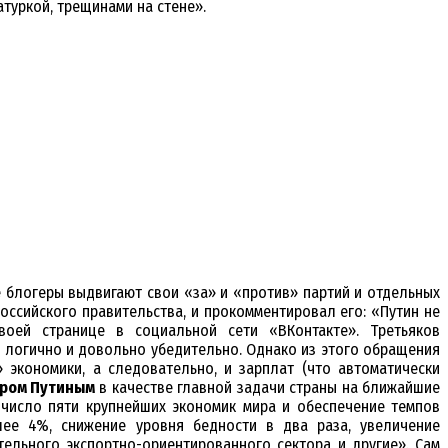
туркой, трещинами на стене».
е блогеры выдвигают свои «за» и «против» партий и отдельных
оссийского правительства, и прокомментировал его: «Путин не
своей странице в социальной сети «ВКонтакте». Третьяков
логично и довольно убедительно. Однако из этого обращения
 экономики, а следовательно, и зарплат (что автоматически
ром Путиным
в качестве главной задачи страны на ближайшие
 число пяти крупнейших экономик мира и обеспечение темпов
лее 4%, снижение уровня бедности в два раза, увеличение
ельного экспортно-ориентированного сектора и другие». Сам