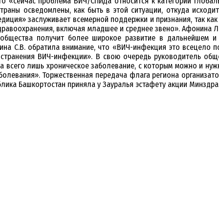
 что «сейчас проблема ВИЧ/СПИДа относится к категории глоба
раны осведомлены, как быть в этой ситуации, откуда исходит
педиция» заслуживает всемерной поддержки и признания, так к
здравоохранения, включая младшее и среднее звено». Афонина Л.
общества получит более широкое развитие в дальнейшем и б
на С.В. обратила внимание, что «ВИЧ-инфекция это всецело по
странения ВИЧ-инфекции». В свою очередь руководитель обще
а всего лишь хроническое заболевание, с которым можно и нужно
болевания». Торжественная передача флага региона организатор
лика Башкортостан приняла у Зауралья эстафету акции Минздрав