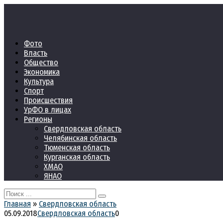
Перейти
к
контенту
Фото
Власть
Общество
Экономика
Культура
Спорт
Происшествия
УрФО в лицах
Регионы
Свердловская область
Челябинская область
Тюменская область
Курганская область
ХМАО
ЯНАО
Search
for:
Главная
»
Свердловская область
05.09.2018
Свердловская область
0