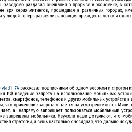
тин заведомо раздавал обещания о прорыве в экономике, в кото
е зря серия митингов, прошедшая в различных городах, име
а у людей теперь развеялись, позиция президента чётко и одноз
е
vlad1_74
рассказал подписчикам об одном весомом и строгом 
ия РФ введение запрета на использование мобильных устрой
етов, смартфонов, телефонов и других мобильных устройств в 
ила, что применение запрета остается на усмотрение школ. Мини
ничает, а напрямую запрещает пользоваться мобильными устро
кже запрещены мобильники. Неужели наши дотумкают, что моби
ствия стратегии, а вещь настолько очевидная, что дальше некуд