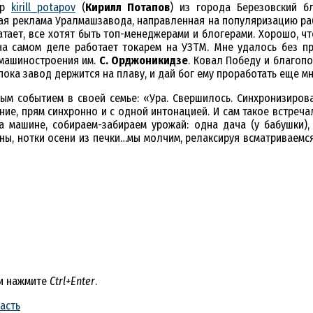
ер
kirill_potapov
(
Кирилл Потапов
) из города Березовский б
я реклама Уралмашзавода, направленная на популяризацию рабо
тает, все хотят быть топ-менеджерами и блогерами. Хорошо, что 
 на самом деле работает токарем на УЗТМ. Мне удалось без п
 машиностроения им.
С. Орджоникидзе
. Ковал Победу и благоп
пока завод держится на плаву, и дай бог ему проработать еще м
 событием в своей семье: «Ура. Свершилось. Синхронизировал
е, прям синхронно и с одной интонацией. И сам такое встречал 
а машине, собираем-забираем урожай: одна дача (у бабушки),
, нотки осени из печки…мы молчим, релаксируя всматриваемся в
 и нажмите
Ctrl+Enter
.
асть