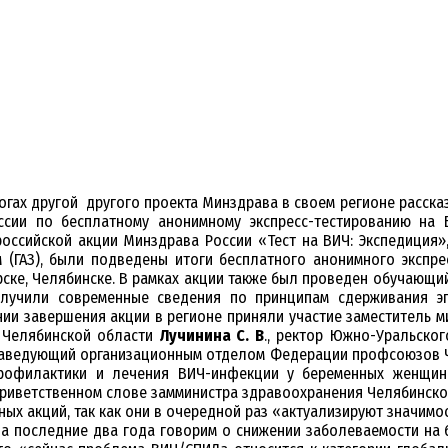
огах другой другого проекта Минздрава в своем регионе расск
ссии по бесплатному анонимному экспресс-тестированию на 
российской акции Минздрава России «Тест на ВИЧ: Экспедиция»
 (ГАЗ), были подведены итоги бесплатного анонимного экспре
рске, Челябинске. В рамках акции также был проведен обучающ
получили современные сведения по принципам сдерживания э
ии завершения акции в регионе приняли участие заместитель 
 Челябинской области
Лучинина С. В
., ректор Южно-Уральско
 заведующий организационным отделом Федерации профсоюзов 
профилактики и лечения ВИЧ-инфекции у беременных женщи
приветственном слове замминистра здравоохранения Челябинско
ых акций, так как они в очередной раз «актуализируют значим
за последние два года говорим о снижении заболеваемости на