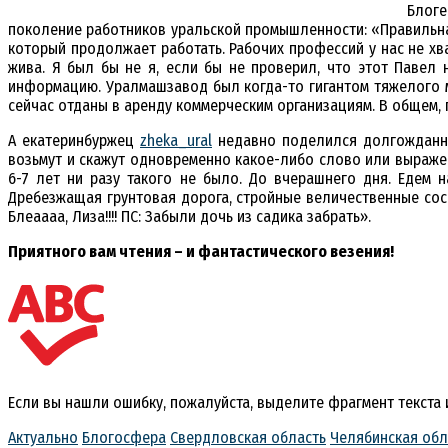
Блог
поколение работников уральской промышленности: «Правильна
который продолжает работать. Рабочих профессий у нас не хва
жива. Я был бы не я, если бы не проверил, что этот Павел
информацию. Уралмашзавод был когда-то гигантом тяжелого
сейчас отданы в аренду коммерческим организациям. В общем, 
А екатеринбуржец
zheka_ural
недавно поделился долгожданным
возьмут и скажут одновременно какое-либо слово или выражени
6-7 лет ни разу такого не было. До вчерашнего дня. Едем н
Дребезжащая грунтовая дорога, стройные величественные сосны
Блеаааа, Лиза!!!! ПС: Забыли дочь из садика забрать».
Приятного вам чтения – и фантастического везения!
Если вы нашли ошибку, пожалуйста, выделите фрагмент текста
Актуально
Блогосфера
Свердловская область
Челябинская обл