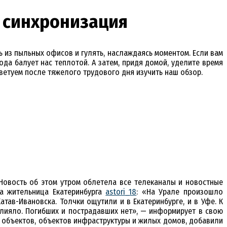
я синхронизация
ь из пыльных офисов и гулять, наслаждаясь моментом. Если вам
ода балует нас теплотой. А затем, придя домой, уделите время
оветуем после тяжелого трудового дня изучить наш обзор.
Новость об этом утром облетела все телеканалы и новостные
ла жительница Екатеринбурга
astori_18
: «На Урале произошло
тав-Ивановска. Толчки ощутили и в Екатеринбурге, и в Уфе. К
лияло. Погибших и пострадавших нет», — информирует в свою
х объектов, объектов инфраструктуры и жилых домов, добавили