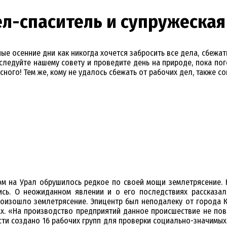
ел-спаситель и супружеска
е осенние дни как никогда хочется забросить все дела, сбежат
оследуйте нашему совету и проведите день на природе, пока пог
сного! Тем же, кому не удалось сбежать от рабочих дел, также с
ом на Урал обрушилось редкое по своей мощи землетрясение. 
ись. О неожиданном явлении и о его последствиях рассказа
оизошло землетрясение. Эпицентр был неподалеку от города Ка
х. «На производство предприятий данное происшествие не пов
сти создано 16 рабочих групп для проверки социально-значимы