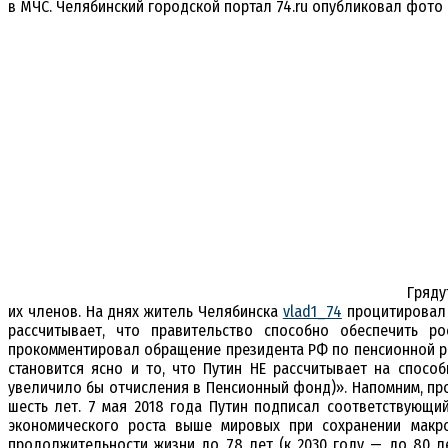
в МЧС. Челябинский городской портал 74.ru опубликовал фото
Гряду
их членов. На днях житель Челябинска
vlad1_74
процитировал
рассчитывает, что правительство способно обеспечить ро
прокомментировал обращение президента РФ по пенсионной р
становится ясно и то, что Путин НЕ рассчитывает на спосо
увеличило бы отчисления в Пенсионный фонд)». Напомним, п
шесть лет. 7 мая 2018 года Путин подписал соответствующи
экономического роста выше мировых при сохранении макро
продолжительности жизни до 78 лет (к 2030 году — до 80 л