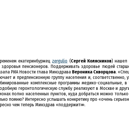
временем екатеринбуржец
zergulio
(
Сергей Колясников
) нашел
 здоровья пенсионеров. Поддерживать здоровье людей старш
азала РИА Новости глава Минздрава
Вероника Скворцова
. «Сп
чает и предпенсионную группу населения и, соответственно, 
мбинированные комплексные программы медико-социальные, в
 подобную геронтологическую службу реализуют в Москве и дру
егионах полно населенных пунктов, куда добраться можно только
колько помню? Интересно услышать конкретику про «очень серье
ересно чем теперь Минздрав «поддержит»».