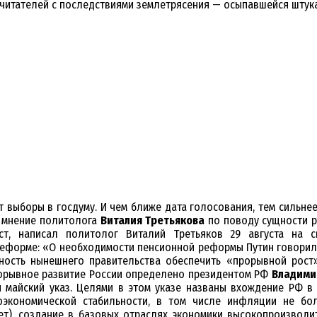
 читателей с последствиями землетрясения — осыпавшейся штука
т выборы в госдуму. И чем ближе дата голосования, тем сильне
 мнение политолога
Виталия Третьякова
по поводу сущности р
ст, написал политолог Виталий Третьяков 29 августа на 
еформе: «О необходимости пенсионной реформы Путин говорил 
бность нынешнего правительства обеспечить «прорывной рост»
рорывное развитие России определено президентом РФ
Владими
й майский указ. Целями в этом указе названы вхождение РФ в
экономической стабильности, в том числе инфляции не бо
ет), создание в базовых отраслях экономики высокопроизводит