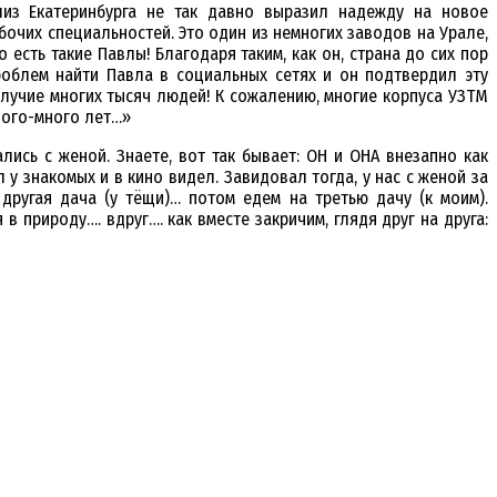
лиз Екатеринбурга не так давно выразил надежду на новое
чих специальностей. Это один из немногих заводов на Урале,
есть такие Павлы! Благодаря таким, как он, страна до сих пор
роблем найти Павла в социальных сетях и он подтвердил эту
олучие многих тысяч людей! К сожалению, многие корпуса УЗТМ
ного-много лет…»
ись с женой. Знаете, вот так бывает: ОН и ОНА внезапно как
у знакомых и в кино видел. Завидовал тогда, у нас с женой за
 другая дача (у тёщи)… потом едем на третью дачу (к моим).
 природу…. вдруг…. как вместе закричим, глядя друг на друга: