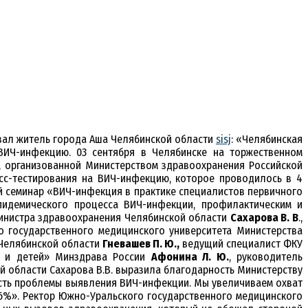
азал житель города Аша Челябинской области
sisj
: «Челябинская
ВИЧ-инфекцию. 03 сентября в Челябинске на торжественном
, организованной Министерством здравоохранения Российской
сс-тестирования на ВИЧ-инфекцию, которое проводилось в 4
ий семинар «ВИЧ-инфекция в практике специалистов первичного
пидемического процесса ВИЧ-инфекции, профилактическим и
министра здравоохранения Челябинской области
Сахарова В. В
.,
го государственного медицинского университета Министерства
Челябинской области
Гневашев П. Ю.,
ведущий специалист ФКУ
н и детей» Минздрава России
Афонина Л. Ю.
, руководитель
й области Сахарова В.В. выразила благодарность Министерству
ость проблемы выявления ВИЧ-инфекции. Мы увеличиваем охват
 6%». Ректор Южно-Уральского государственного медицинского