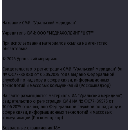
Название СМИ: "Уральский меридиан"
Учредитель СМИ: ООО "МЕДИАХОЛДИНГ "ЦКТ""
При использовании материалов ссылка на агентство
обязательна
© 2026 Уральский меридиан
Свидетельство о регистрации СМИ "Уральский меридиан" Эл
№ ФС77-88880 от 06.05.2025 года выдано Федеральной
службой по надзору в сфере связи, информационных
технологий и массовых коммуникаций (Роскомнадзор)
На сайте размещаются материалы ИА "Уральский меридиан",
свидетельство о регистрации СМИ ИА № ФС77-89575 от
10.06.2025 года выдано Федеральной службой по надзору в
сфере связи, информационных технологий и массовых
коммуникаций (Роскомнадзор)
Возрастные ограничения 18+