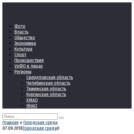
Перейти
к
контенту
Фото
Власть
Общество
Экономика
Культура
Спорт
Происшествия
УрФО в лицах
Регионы
Свердловская область
Челябинская область
Тюменская область
Курганская область
ХМАО
ЯНАО
Search
for:
Главная
»
Городская среда
07.09.2018
Городская среда
0