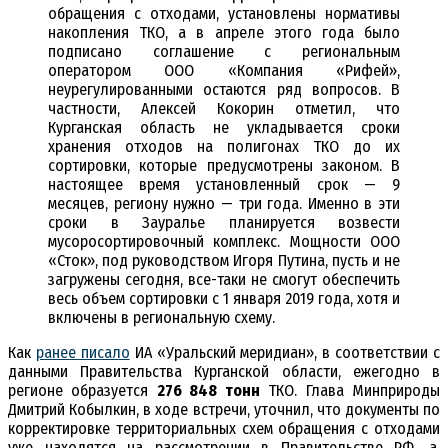
обращения с отходами, установлены нормативы
накопления ТКО, а в апреле этого года было
подписано соглашение с региональным
оператором ООО «Компания «Рифей»,
неурегулированными остаются ряд вопросов. В
частности, Алексей Кокорин отметил, что
Курганская область не укладывается сроки
хранения отходов на полигонах ТКО до их
сортировки, которые предусмотрены законом. В
настоящее время установленный срок — 9
месяцев, региону нужно — три года. Именно в эти
сроки в Зауралье планируется возвести
мусоросортировочный комплекс. Мощности ООО
«Сток», под руководством Игоря Путина, пусть и не
загружены сегодня, все-таки не смогут обеспечить
весь объем сортировки с 1 января 2019 года, хотя и
включены в региональную схему.
Как
ранее писало
ИА «Уральский меридиан», в соответствии с
данными Правительства Курганской области, ежегодно в
регионе образуется
276 848 тонн
ТКО. Глава Минприроды
Дмитрий Кобылкин, в ходе встречи, уточнил, что документы по
корректировке территориальных схем обращения с отходами
уже находятся на рассмотрении в Правительстве РФ, а,