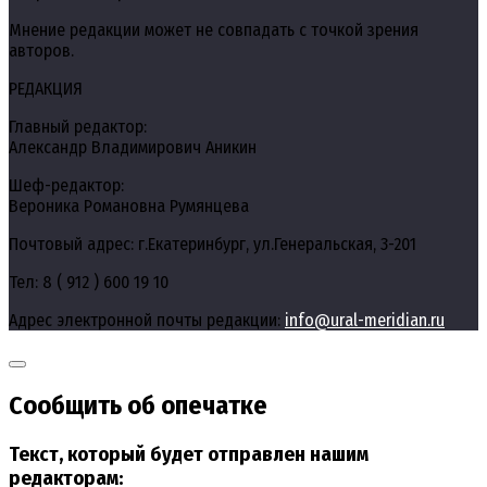
Мнение редакции может не совпадать с точкой зрения
авторов.
РЕДАКЦИЯ
Главный редактор:
Александр Владимирович Аникин
Шеф-редактор:
Вероника Романовна Румянцева
Почтовый адрес: г.Екатеринбург, ул.Генеральская, 3-201
Тел: 8 ( 912 ) 600 19 10
Адрес электронной почты редакции:
info@ural-meridian.ru
Сообщить об опечатке
Текст, который будет отправлен нашим
редакторам: