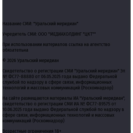
Название СМИ: "Уральский меридиан"
Учредитель СМИ: ООО "МЕДИАХОЛДИНГ "ЦКТ""
При использовании материалов ссылка на агентство
обязательна
© 2026 Уральский меридиан
Свидетельство о регистрации СМИ "Уральский меридиан" Эл
№ ФС77-88880 от 06.05.2025 года выдано Федеральной
службой по надзору в сфере связи, информационных
технологий и массовых коммуникаций (Роскомнадзор)
На сайте размещаются материалы ИА "Уральский меридиан",
свидетельство о регистрации СМИ ИА № ФС77-89575 от
10.06.2025 года выдано Федеральной службой по надзору в
сфере связи, информационных технологий и массовых
коммуникаций (Роскомнадзор)
Возрастные ограничения 18+