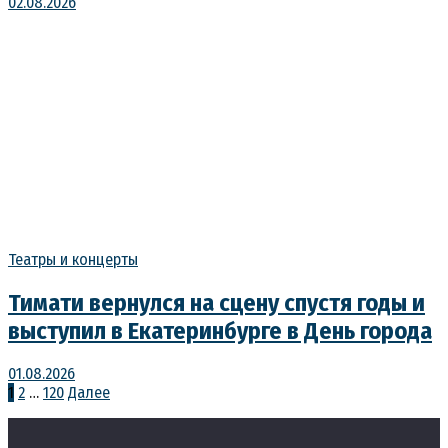
02.08.2026
Театры и концерты
Тимати вернулся на сцену спустя годы и
выступил в Екатеринбурге в День города
01.08.2026
Пагинация
1
2
…
120
Далее
записей