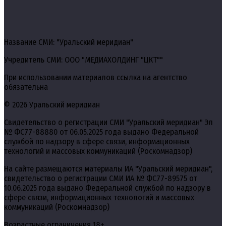
Название СМИ: "Уральский меридиан"
Учредитель СМИ: ООО "МЕДИАХОЛДИНГ "ЦКТ""
При использовании материалов ссылка на агентство
обязательна
© 2026 Уральский меридиан
Свидетельство о регистрации СМИ "Уральский меридиан" Эл
№ ФС77-88880 от 06.05.2025 года выдано Федеральной
службой по надзору в сфере связи, информационных
технологий и массовых коммуникаций (Роскомнадзор)
На сайте размещаются материалы ИА "Уральский меридиан",
свидетельство о регистрации СМИ ИА № ФС77-89575 от
10.06.2025 года выдано Федеральной службой по надзору в
сфере связи, информационных технологий и массовых
коммуникаций (Роскомнадзор)
Возрастные ограничения 18+