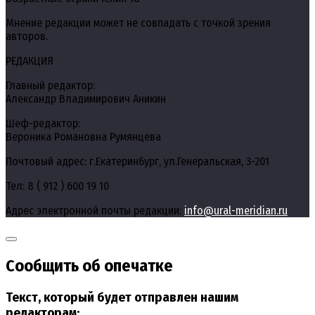
Мнение редакции может не совпадать с точкой зрения
авторов.
РЕДАКЦИЯ
Главный редактор:
Александр Владимирович Аникин
Шеф-редактор:
Вероника Романовна Румянцева
Почтовый адрес: г.Екатеринбург, ул.Генеральская, 3-201
Тел: 8 ( 912 ) 600 19 10
Адрес электронной почты редакции:
info@ural-meridian.ru
Сообщить об опечатке
Текст, который будет отправлен нашим
редакторам: