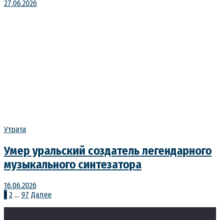
27.06.2026
Утрата
Умер уральский создатель легендарного
музыкального синтезатора
16.06.2026
Пагинация
1
2
…
97
Далее
записей