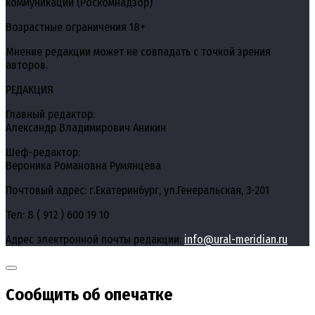
коммуникаций (Роскомнадзор)
Возрастные ограничения 18+
Мнение редакции может не совпадать с точкой зрения
авторов.
РЕДАКЦИЯ
Главный редактор:
Александр Владимирович Аникин
Шеф-редактор:
Вероника Романовна Румянцева
Почтовый адрес: г.Екатеринбург, ул.Генеральская, 3-201
Тел: 8 ( 912 ) 600 19 10
Адрес электронной почты редакции:
info@ural-meridian.ru
Сообщить об опечатке