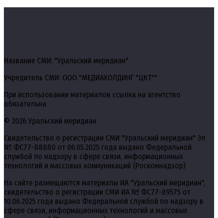
Название СМИ: "Уральский меридиан"
Учредитель СМИ: ООО "МЕДИАХОЛДИНГ "ЦКТ""
При использовании материалов ссылка на агентство
обязательна
© 2026 Уральский меридиан
Свидетельство о регистрации СМИ "Уральский меридиан" Эл
№ ФС77-88880 от 06.05.2025 года выдано Федеральной
службой по надзору в сфере связи, информационных
технологий и массовых коммуникаций (Роскомнадзор)
На сайте размещаются материалы ИА "Уральский меридиан",
свидетельство о регистрации СМИ ИА № ФС77-89575 от
10.06.2025 года выдано Федеральной службой по надзору в
сфере связи, информационных технологий и массовых