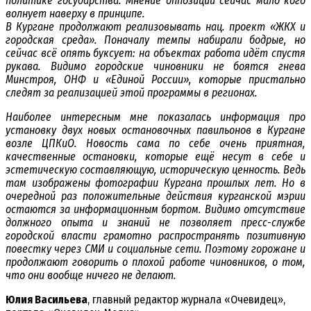
политике государства. Мнение оппозиции сейчас мало кого
волнует наверху в принципе.
В Кургане продолжают реализовывать нац. проект «ЖКХ и
городская среда». Поначалу темпы набирали бодрые, но
сейчас всё опять буксует: на объектах работа идёт спустя
рукава. Видимо городские чиновники не боятся гнева
Минстроя, ОНФ и «Единой России», которые пристально
следят за реализацией этой программы в регионах.
Наиболее интересным мне показалась информация про
установку двух новых остановочных павильонов в Кургане
возле ЦПКиО. Новость сама по себе очень приятная,
качественные остановки, которые ещё несут в себе и
эстетическую составляющую, историческую ценность. Ведь
там изображены фотографии Кургана прошлых лет. Но в
очередной раз положительные действия курганской мэрии
остаются за информационным бортом. Видимо отсутствие
должного опыта и знаний не позволяет пресс-службе
городской власти грамотно распространять позитивную
повестку через СМИ и социальные сети. Поэтому горожане и
продолжают говорить о плохой работе чиновников, о том,
что они вообще ничего не делают.
Юлия Васильева
, главный редактор журнала «Очевидец»,