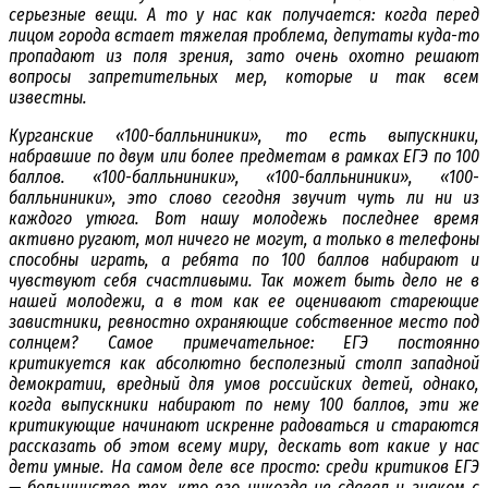
серьезные вещи. А то у нас как получается: когда перед
лицом города встает тяжелая проблема, депутаты куда-то
пропадают из поля зрения, зато очень охотно решают
вопросы запретительных мер, которые и так всем
известны.
Курганские «100-балльниники», то есть выпускники,
набравшие по двум или более предметам в рамках ЕГЭ по 100
баллов. «100-балльниники», «100-балльниники», «100-
балльниники», это слово сегодня звучит чуть ли ни из
каждого утюга. Вот нашу молодежь последнее время
активно ругают, мол ничего не могут, а только в телефоны
способны играть, а ребята по 100 баллов набирают и
чувствуют себя счастливыми. Так может быть дело не в
нашей молодежи, а в том как ее оценивают стареющие
завистники, ревностно охраняющие собственное место под
солнцем? Самое примечательное: ЕГЭ постоянно
критикуется как абсолютно бесполезный столп западной
демократии, вредный для умов российских детей, однако,
когда выпускники набирают по нему 100 баллов, эти же
критикующие начинают искренне радоваться и стараются
рассказать об этом всему миру, дескать вот какие у нас
дети умные. На самом деле все просто: среди критиков ЕГЭ
— большинство тех, кто его никогда не сдавал и знаком с