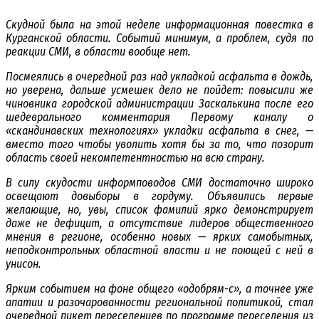
Скудной была на этой неделе информационная повестка в
Курганской области. Событий минимум, а проблем, судя по
реакции СМИ, в области вообще нет.
Посмеялись в очередной раз над укладкой асфальта в дождь,
но уверена, дальше усмешек дело не пойдет: повысили же
чиновника городской администрации Заскалькина после его
шедеврального комментария Первому каналу о
«скандинавских технологиях» укладки асфальта в снег, —
вместо того чтобы уволить хотя бы за то, что позорит
область своей некомпетентностью на всю страну.
В силу скудости информповодов СМИ достаточно широко
освещают довыборы в гордуму. Объявились первые
желающие, но, увы, список фамилий ярко демонстрирует
даже не дефицит, а отсутствие лидеров общественного
мнения в регионе, особенно новых — ярких самобытных,
неподконтрольных областной власти и не поющей с ней в
унисон.
Ярким событием на фоне общего «одобрям-с», а точнее уже
апатии и разочарованности региональной политикой, стал
очередной пикет переселенцев по программе переселения из