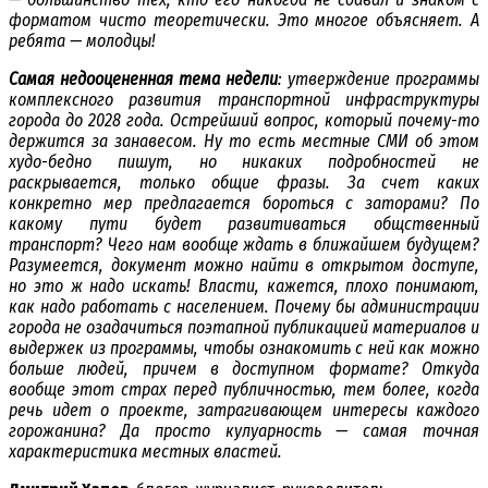
форматом чисто теоретически. Это многое объясняет. А
ребята — молодцы!
Самая недооцененная тема недели
: утверждение программы
комплексного развития транспортной инфраструктуры
города до 2028 года. Острейший вопрос, который почему-то
держится за занавесом. Ну то есть местные СМИ об этом
худо-бедно пишут, но никаких подробностей не
раскрывается, только общие фразы. За счет каких
конкретно мер предлагается бороться с заторами? По
какому пути будет развитиваться общственный
транспорт? Чего нам вообще ждать в ближайшем будущем?
Разумеется, документ можно найти в открытом доступе,
но это ж надо искать! Власти, кажется, плохо понимают,
как надо работать с населением. Почему бы администрации
города не озадачиться поэтапной публикацией материалов и
выдержек из программы, чтобы ознакомить с ней как можно
больше людей, причем в доступном формате? Откуда
вообще этот страх перед публичностью, тем более, когда
речь идет о проекте, затрагивающем интересы каждого
горожанина? Да просто кулуарность — самая точная
характеристика местных властей.