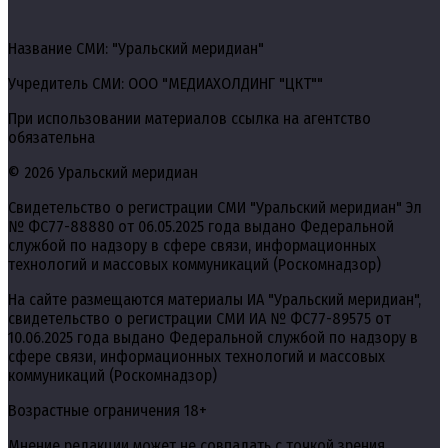
Название СМИ: "Уральский меридиан"
Учредитель СМИ: ООО "МЕДИАХОЛДИНГ "ЦКТ""
При использовании материалов ссылка на агентство
обязательна
© 2026 Уральский меридиан
Свидетельство о регистрации СМИ "Уральский меридиан" Эл
№ ФС77-88880 от 06.05.2025 года выдано Федеральной
службой по надзору в сфере связи, информационных
технологий и массовых коммуникаций (Роскомнадзор)
На сайте размещаются материалы ИА "Уральский меридиан",
свидетельство о регистрации СМИ ИА № ФС77-89575 от
10.06.2025 года выдано Федеральной службой по надзору в
сфере связи, информационных технологий и массовых
коммуникаций (Роскомнадзор)
Возрастные ограничения 18+
Мнение редакции может не совпадать с точкой зрения