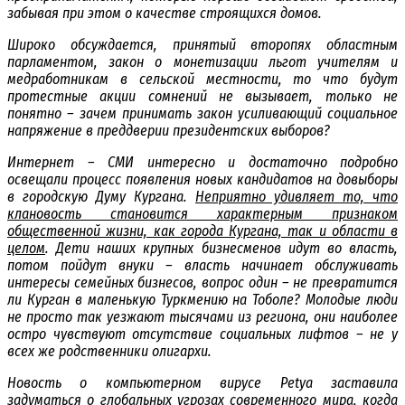
забывая при этом о качестве строящихся домов.
Широко обсуждается, принятый второпях областным
парламентом, закон о монетизации льгот учителям и
медработникам в сельской местности, то что будут
протестные акции сомнений не вызывает, только не
понятно – зачем принимать закон усиливающий социальное
напряжение в преддверии президентских выборов?
Интернет – СМИ интересно и достаточно подробно
освещали процесс появления новых кандидатов на довыборы
в городскую Думу Кургана.
Неприятно удивляет то, что
клановость становится характерным признаком
общественной жизни, как города Кургана, так и области в
целом
. Дети наших крупных бизнесменов идут во власть,
потом пойдут внуки – власть начинает обслуживать
интересы семейных бизнесов, вопрос один – не превратится
ли Курган в маленькую Туркмению на Тоболе? Молодые люди
не просто так уезжают тысячами из региона, они наиболее
остро чувствуют отсутствие социальных лифтов – не у
всех же родственники олигархи.
Новость о компьютерном вирусе Petya заставила
задуматься о глобальных угрозах современного мира, когда