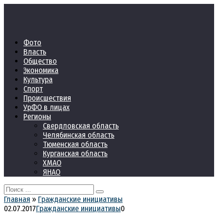
Перейти
к
контенту
Фото
Власть
Общество
Экономика
Культура
Спорт
Происшествия
УрФО в лицах
Регионы
Свердловская область
Челябинская область
Тюменская область
Курганская область
ХМАО
ЯНАО
Search
for:
Главная
»
Гражданские инициативы
02.07.2017
Гражданские инициативы
0