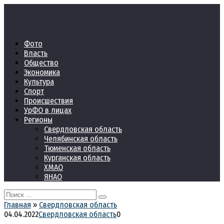
Перейти
к
контенту
Фото
Власть
Общество
Экономика
Культура
Спорт
Происшествия
УрФО в лицах
Регионы
Свердловская область
Челябинская область
Тюменская область
Курганская область
ХМАО
ЯНАО
Search
for:
Главная
»
Свердловская область
04.04.2022
Свердловская область
0