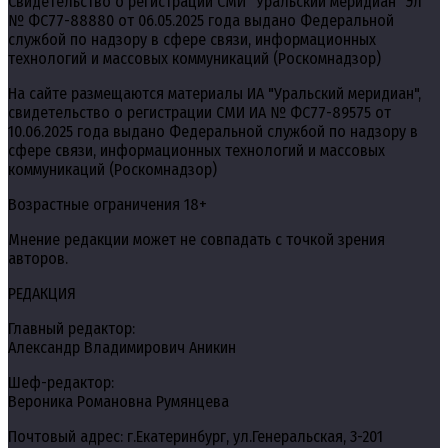
Свидетельство о регистрации СМИ "Уральский меридиан" Эл
№ ФС77-88880 от 06.05.2025 года выдано Федеральной
службой по надзору в сфере связи, информационных
технологий и массовых коммуникаций (Роскомнадзор)
На сайте размещаются материалы ИА "Уральский меридиан",
свидетельство о регистрации СМИ ИА № ФС77-89575 от
10.06.2025 года выдано Федеральной службой по надзору в
сфере связи, информационных технологий и массовых
коммуникаций (Роскомнадзор)
Возрастные ограничения 18+
Мнение редакции может не совпадать с точкой зрения
авторов.
РЕДАКЦИЯ
Главный редактор:
Александр Владимирович Аникин
Шеф-редактор:
Вероника Романовна Румянцева
Почтовый адрес: г.Екатеринбург, ул.Генеральская, 3-201