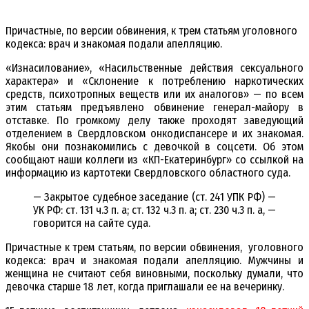
Причастные, по версии обвинения, к трем статьям уголовного
кодекса: врач и знакомая подали апелляцию.
«Изнасилование», «Насильственные действия сексуального
характера» и «Склонение к потреблению наркотических
средств, психотропных веществ или их аналогов» — по всем
этим статьям предъявлено обвинение генерал-майору в
отставке. По громкому делу также проходят заведующий
отделением в Свердловском онкодиспансере и их знакомая.
Якобы они познакомились с девочкой в соцсети. Об этом
сообщают наши коллеги из «КП-Екатеринбург» со ссылкой на
информацию из картотеки Свердловского областного суда.
— Закрытое судебное заседание (ст. 241 УПК РФ) —
УК РФ: ст. 131 ч.3 п. а; ст. 132 ч.3 п. а; ст. 230 ч.3 п. а, —
говорится на сайте суда.
Причастные к трем статьям, по версии обвинения, уголовного
кодекса: врач и знакомая подали апелляцию. Мужчины и
женщина не считают себя виновными, поскольку думали, что
девочка старше 18 лет, когда приглашали ее на вечеринку.