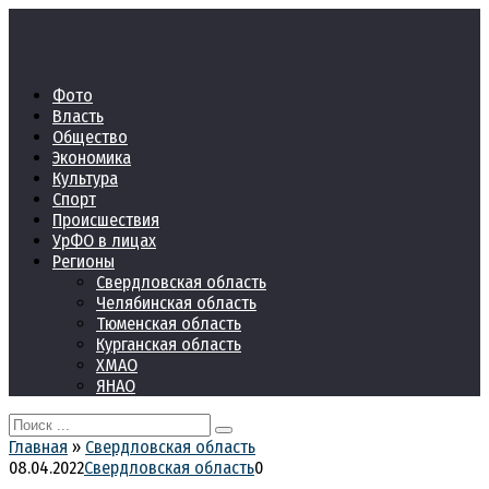
Перейти
к
контенту
Фото
Власть
Общество
Экономика
Культура
Спорт
Происшествия
УрФО в лицах
Регионы
Свердловская область
Челябинская область
Тюменская область
Курганская область
ХМАО
ЯНАО
Search
for:
Главная
»
Свердловская область
08.04.2022
Свердловская область
0