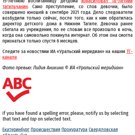
15-летнюю воспитанницу детдома
изнасиловал 18-летний
тагильчанин
.
Само преступление, со слов девочки, было
совершено юношей в сентябре 2021 года. Дело следователи
возбудили только сейчас, после того, как к ним обратилась
директор детского дома в Нижнем Тагиле. Девочка ранее
сбегала из учреждения, по ее словам все произошло в ночь,
когда она самовольно покинула интернат. Об этом она смогла
признаться только спустя 6 месяцев.
Следите за новостями ИА «Уральский меридиан» на нашем
ТГ-
канале
.
Фото превью: Лидия Аникина © ИА «Уральский меридиан»
If you have found a spelling error, please, notify us by selecting
that text and
tap
on selected text.
Екатеринбург
Происшествия
Прокуратура
Свердловская