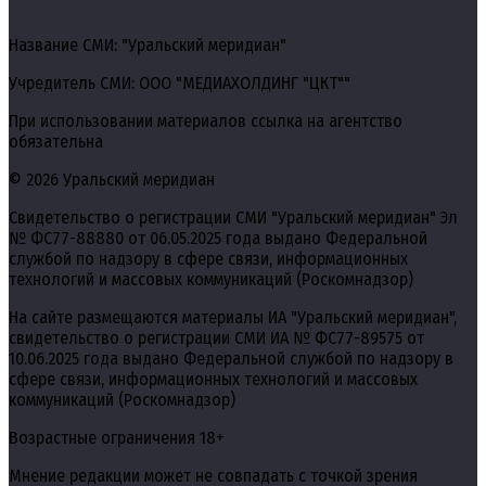
Название СМИ: "Уральский меридиан"
Учредитель СМИ: ООО "МЕДИАХОЛДИНГ "ЦКТ""
При использовании материалов ссылка на агентство
обязательна
© 2026 Уральский меридиан
Свидетельство о регистрации СМИ "Уральский меридиан" Эл
№ ФС77-88880 от 06.05.2025 года выдано Федеральной
службой по надзору в сфере связи, информационных
технологий и массовых коммуникаций (Роскомнадзор)
На сайте размещаются материалы ИА "Уральский меридиан",
свидетельство о регистрации СМИ ИА № ФС77-89575 от
10.06.2025 года выдано Федеральной службой по надзору в
сфере связи, информационных технологий и массовых
коммуникаций (Роскомнадзор)
Возрастные ограничения 18+
Мнение редакции может не совпадать с точкой зрения