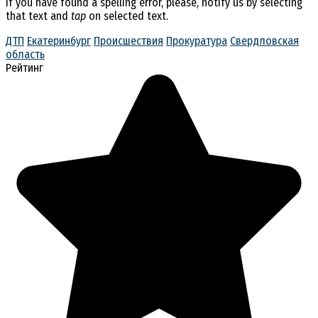
If you have found a spelling error, please, notify us by selecting
that text and
tap
on selected text.
ДТП
Екатеринбург
Происшествия
Прокуратура
Свердловская
область
Рейтинг