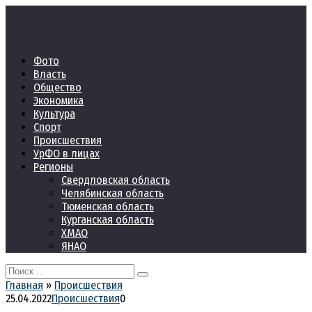
Перейти
к
контенту
Фото
Власть
Общество
Экономика
Культура
Спорт
Происшествия
УрФО в лицах
Регионы
Свердловская область
Челябинская область
Тюменская область
Курганская область
ХМАО
ЯНАО
Search
for:
Главная
»
Происшествия
25.04.2022
Происшествия
0