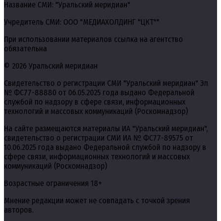
Название СМИ: "Уральский меридиан"
Учредитель СМИ: ООО "МЕДИАХОЛДИНГ "ЦКТ""
При использовании материалов ссылка на агентство
обязательна
© 2026 Уральский меридиан
Свидетельство о регистрации СМИ "Уральский меридиан" Эл
№ ФС77-88880 от 06.05.2025 года выдано Федеральной
службой по надзору в сфере связи, информационных
технологий и массовых коммуникаций (Роскомнадзор)
На сайте размещаются материалы ИА "Уральский меридиан",
свидетельство о регистрации СМИ ИА № ФС77-89575 от
10.06.2025 года выдано Федеральной службой по надзору в
сфере связи, информационных технологий и массовых
коммуникаций (Роскомнадзор)
Возрастные ограничения 18+
Мнение редакции может не совпадать с точкой зрения
авторов.