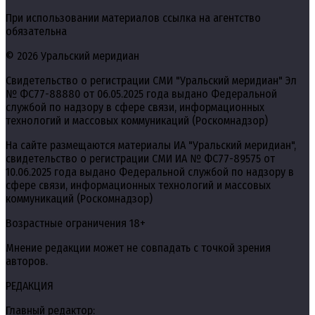
При использовании материалов ссылка на агентство
обязательна
© 2026 Уральский меридиан
Свидетельство о регистрации СМИ "Уральский меридиан" Эл
№ ФС77-88880 от 06.05.2025 года выдано Федеральной
службой по надзору в сфере связи, информационных
технологий и массовых коммуникаций (Роскомнадзор)
На сайте размещаются материалы ИА "Уральский меридиан",
свидетельство о регистрации СМИ ИА № ФС77-89575 от
10.06.2025 года выдано Федеральной службой по надзору в
сфере связи, информационных технологий и массовых
коммуникаций (Роскомнадзор)
Возрастные ограничения 18+
Мнение редакции может не совпадать с точкой зрения
авторов.
РЕДАКЦИЯ
Главный редактор: