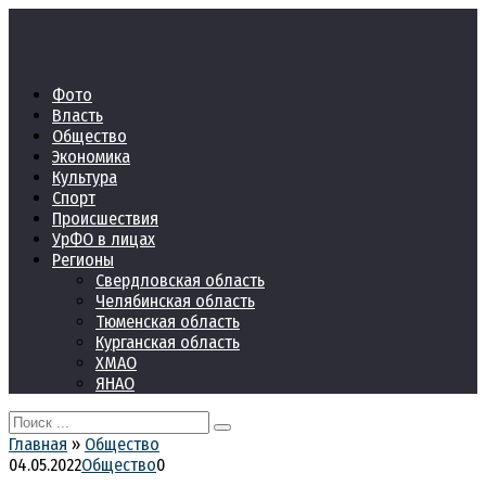
Перейти
к
контенту
Фото
Власть
Общество
Экономика
Культура
Спорт
Происшествия
УрФО в лицах
Регионы
Свердловская область
Челябинская область
Тюменская область
Курганская область
ХМАО
ЯНАО
Search
for:
Главная
»
Общество
04.05.2022
Общество
0