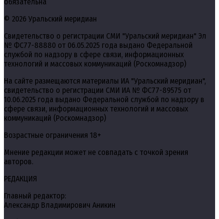
обязательна
© 2026 Уральский меридиан
Свидетельство о регистрации СМИ "Уральский меридиан" Эл
№ ФС77-88880 от 06.05.2025 года выдано Федеральной
службой по надзору в сфере связи, информационных
технологий и массовых коммуникаций (Роскомнадзор)
На сайте размещаются материалы ИА "Уральский меридиан",
свидетельство о регистрации СМИ ИА № ФС77-89575 от
10.06.2025 года выдано Федеральной службой по надзору в
сфере связи, информационных технологий и массовых
коммуникаций (Роскомнадзор)
Возрастные ограничения 18+
Мнение редакции может не совпадать с точкой зрения
авторов.
РЕДАКЦИЯ
Главный редактор:
Александр Владимирович Аникин