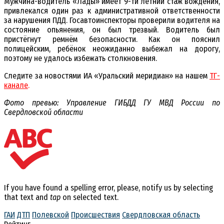
Мужчина-водитель «Лады» имеет 9-ти летний стаж вождения,
привлекался один раз к административной ответственности
за нарушения ПДД. Госавтоинспекторы проверили водителя на
состояние опьянения, он был трезвый. Водитель был
пристёгнут ремнём безопасности. Как он пояснил
полицейским, ребёнок неожиданно выбежал на дорогу,
поэтому не удалось избежать столкновения.
Следите за новостями ИА «Уральский меридиан» на нашем
ТГ-
канале
.
Фото превью: Управление ГИБДД ГУ МВД России по
Свердловской области
If you have found a spelling error, please, notify us by selecting
that text and
tap
on selected text.
ГАИ
ДТП
Полевской
Происшествия
Свердловская область