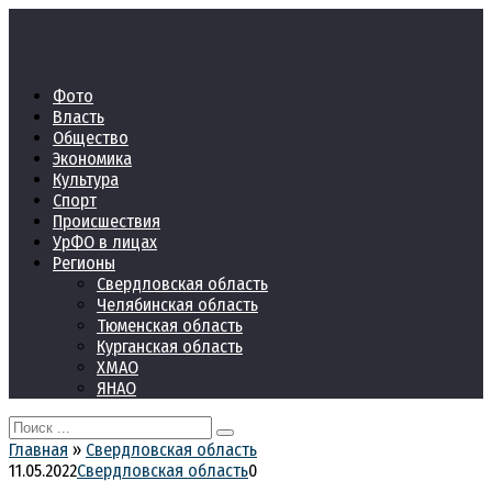
Перейти
к
контенту
Фото
Власть
Общество
Экономика
Культура
Спорт
Происшествия
УрФО в лицах
Регионы
Свердловская область
Челябинская область
Тюменская область
Курганская область
ХМАО
ЯНАО
Search
for:
Главная
»
Свердловская область
11.05.2022
Свердловская область
0