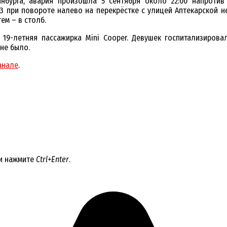
бурга, авария произошла 5 сентября около 22:00 напротив 
З при повороте налево на перекрёстке с улицей Аптекарской не
ем – в столб.
 19-летняя пассажирка Mini Cooper. Девушек госпитализирова
не было.
анале
.
 и нажмите
Ctrl+Enter
.