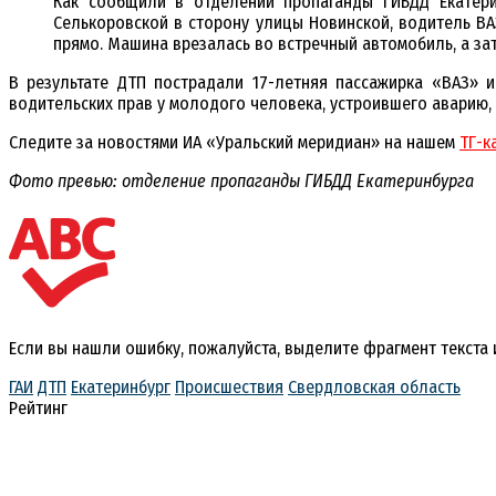
Как сообщили в отделении пропаганды ГИБДД Екатерин
Селькоровской в сторону улицы Новинской, водитель ВА
прямо. Машина врезалась во встречный автомобиль, а зат
В результате ДТП пострадали 17-летняя пассажирка «ВАЗ» и
водительских прав у молодого человека, устроившего аварию, 
Следите за новостями ИА «Уральский меридиан» на нашем
ТГ-к
Фото превью: отделение пропаганды ГИБДД Екатеринбурга
Если вы нашли ошибку, пожалуйста, выделите фрагмент текста
ГАИ
ДТП
Екатеринбург
Происшествия
Свердловская область
Рейтинг