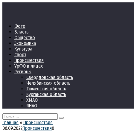
Перейти
к
контенту
Фото
Власть
Общество
Экономика
Культура
Спорт
Происшествия
УрФО в лицах
Регионы
Свердловская область
Челябинская область
Тюменская область
Курганская область
ХМАО
ЯНАО
Search
for:
Главная
»
Происшествия
06.09.2022
Происшествия
0