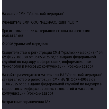
Название СМИ: "Уральский меридиан"
Учредитель СМИ: ООО "МЕДИАХОЛДИНГ "ЦКТ""
При использовании материалов ссылка на агентство
обязательна
© 2026 Уральский меридиан
Свидетельство о регистрации СМИ "Уральский меридиан" Эл
№ ФС77-88880 от 06.05.2025 года выдано Федеральной
службой по надзору в сфере связи, информационных
технологий и массовых коммуникаций (Роскомнадзор)
На сайте размещаются материалы ИА "Уральский меридиан",
свидетельство о регистрации СМИ ИА № ФС77-89575 от
10.06.2025 года выдано Федеральной службой по надзору в
сфере связи, информационных технологий и массовых
коммуникаций (Роскомнадзор)
Возрастные ограничения 18+