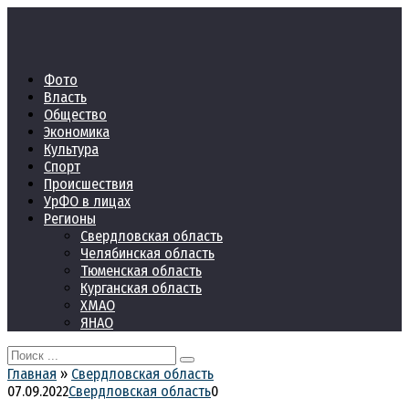
Перейти
к
контенту
Фото
Власть
Общество
Экономика
Культура
Спорт
Происшествия
УрФО в лицах
Регионы
Свердловская область
Челябинская область
Тюменская область
Курганская область
ХМАО
ЯНАО
Search
for:
Главная
»
Свердловская область
07.09.2022
Свердловская область
0