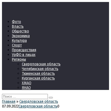
Перейти
к
контенту
Фото
Власть
Общество
Экономика
Культура
Спорт
Происшествия
УрФО в лицах
Регионы
Свердловская область
Челябинская область
Тюменская область
Курганская область
ХМАО
ЯНАО
Search
for:
Главная
»
Свердловская область
07.09.2022
Свердловская область
0