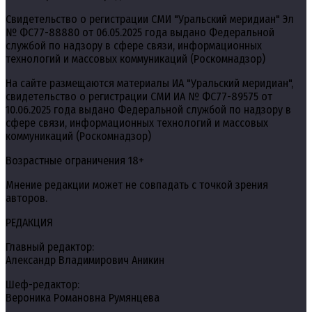
Свидетельство о регистрации СМИ "Уральский меридиан" Эл
№ ФС77-88880 от 06.05.2025 года выдано Федеральной
службой по надзору в сфере связи, информационных
технологий и массовых коммуникаций (Роскомнадзор)
На сайте размещаются материалы ИА "Уральский меридиан",
свидетельство о регистрации СМИ ИА № ФС77-89575 от
10.06.2025 года выдано Федеральной службой по надзору в
сфере связи, информационных технологий и массовых
коммуникаций (Роскомнадзор)
Возрастные ограничения 18+
Мнение редакции может не совпадать с точкой зрения
авторов.
РЕДАКЦИЯ
Главный редактор:
Александр Владимирович Аникин
Шеф-редактор:
Вероника Романовна Румянцева