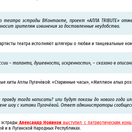
го театра эстрады ВКонтакте, проект «АЛЛА TRIBUTE» отме
носит зрителям извинения за доставленные неудобства.
артисты театра исполняют шлягеры о любви и танцевальные ном
ии – таланта, душевности, искренности», – сказано в описании
ые хиты Аллы Пугачёвой: «Старинные часы», «Миллион алых роз»
и правду тогда написать? или будут показы до нового года и
не шоу с хитами Пугачёвой. Ответ администраторы сообщест
 эстрады
Александр Новиков
выступил с патриотическим конц
й и в Луганской Народных Республиках.