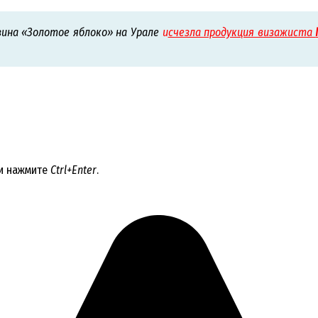
зина «Золотое яблоко» на Урале
и
счезла продукция визажиста
 и нажмите
Ctrl+Enter
.