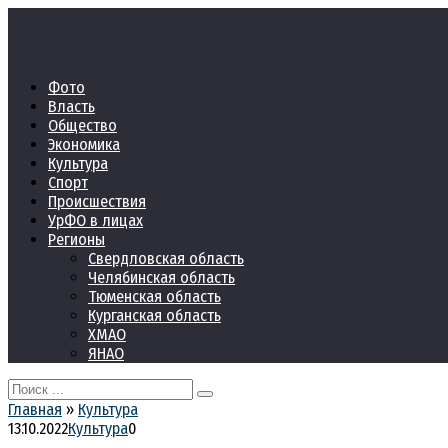
Перейти
к
контенту
Фото
Власть
Общество
Экономика
Культура
Спорт
Происшествия
УрФО в лицах
Регионы
Свердловская область
Челябинская область
Тюменская область
Курганская область
ХМАО
ЯНАО
Search
for:
Главная
»
Культура
13.10.2022
Культура
0