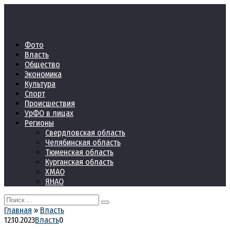
Перейти
к
контенту
Фото
Власть
Общество
Экономика
Культура
Спорт
Происшествия
УрФО в лицах
Регионы
Свердловская область
Челябинская область
Тюменская область
Курганская область
ХМАО
ЯНАО
Search
for:
Главная
»
Власть
12.10.2023
Власть
0