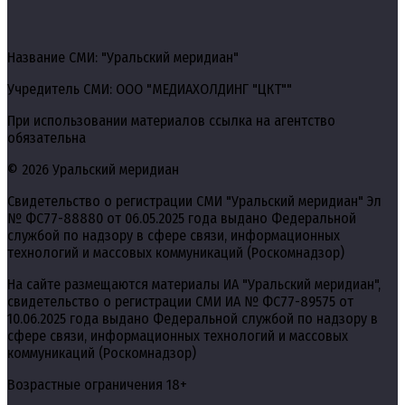
Название СМИ: "Уральский меридиан"
Учредитель СМИ: ООО "МЕДИАХОЛДИНГ "ЦКТ""
При использовании материалов ссылка на агентство
обязательна
© 2026 Уральский меридиан
Свидетельство о регистрации СМИ "Уральский меридиан" Эл
№ ФС77-88880 от 06.05.2025 года выдано Федеральной
службой по надзору в сфере связи, информационных
технологий и массовых коммуникаций (Роскомнадзор)
На сайте размещаются материалы ИА "Уральский меридиан",
свидетельство о регистрации СМИ ИА № ФС77-89575 от
10.06.2025 года выдано Федеральной службой по надзору в
сфере связи, информационных технологий и массовых
коммуникаций (Роскомнадзор)
Возрастные ограничения 18+