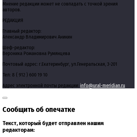
Мнение редакции может не совпадать с точкой зрения
авторов.
РЕДАКЦИЯ
Главный редактор:
Александр Владимирович Аникин
Шеф-редактор:
Вероника Романовна Румянцева
Почтовый адрес: г.Екатеринбург, ул.Генеральская, 3-201
Тел: 8 ( 912 ) 600 19 10
Адрес электронной почты редакции:
info@ural-meridian.ru
Сообщить об опечатке
Текст, который будет отправлен нашим
редакторам: