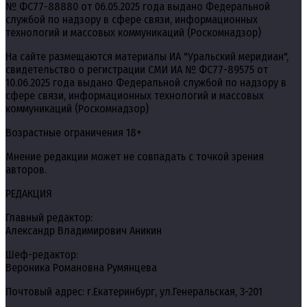
№ ФС77-88880 от 06.05.2025 года выдано Федеральной
службой по надзору в сфере связи, информационных
технологий и массовых коммуникаций (Роскомнадзор)
На сайте размещаются материалы ИА "Уральский меридиан",
свидетельство о регистрации СМИ ИА № ФС77-89575 от
10.06.2025 года выдано Федеральной службой по надзору в
сфере связи, информационных технологий и массовых
коммуникаций (Роскомнадзор)
Возрастные ограничения 18+
Мнение редакции может не совпадать с точкой зрения
авторов.
РЕДАКЦИЯ
Главный редактор:
Александр Владимирович Аникин
Шеф-редактор:
Вероника Романовна Румянцева
Почтовый адрес: г.Екатеринбург, ул.Генеральская, 3-201