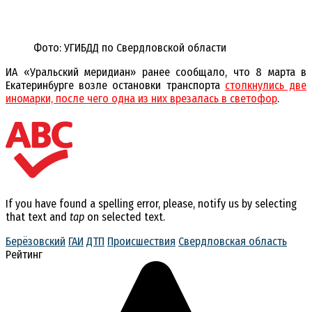
Фото: УГИБДД по Свердловской области
ИА «Уральский меридиан» ранее сообщало, что 8 марта в
Екатеринбурге возле остановки транспорта
столкнулись две
иномарки, после чего одна из них врезалась в светофор
.
If you have found a spelling error, please, notify us by selecting
that text and
tap
on selected text.
Берёзовский
ГАИ
ДТП
Происшествия
Свердловская область
Рейтинг