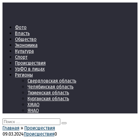
Перейти
к
контенту
Фото
Власть
Общество
Экономика
Культура
Спорт
Происшествия
УрФО в лицах
Регионы
Свердловская область
Челябинская область
Тюменская область
Курганская область
ХМАО
ЯНАО
Search
for:
Главная
»
Происшествия
09.03.2024
Происшествия
0