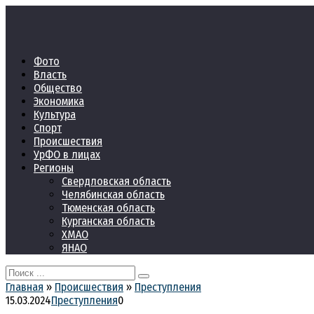
Перейти
к
контенту
Фото
Власть
Общество
Экономика
Культура
Спорт
Происшествия
УрФО в лицах
Регионы
Свердловская область
Челябинская область
Тюменская область
Курганская область
ХМАО
ЯНАО
Search
for:
Главная
»
Происшествия
»
Преступления
15.03.2024
Преступления
0