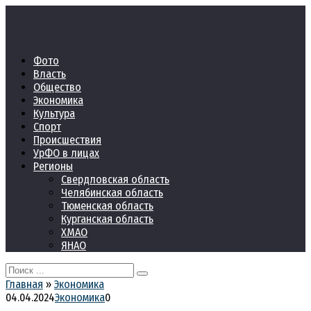
Перейти
к
контенту
Фото
Власть
Общество
Экономика
Культура
Спорт
Происшествия
УрФО в лицах
Регионы
Свердловская область
Челябинская область
Тюменская область
Курганская область
ХМАО
ЯНАО
Search
for:
Главная
»
Экономика
04.04.2024
Экономика
0