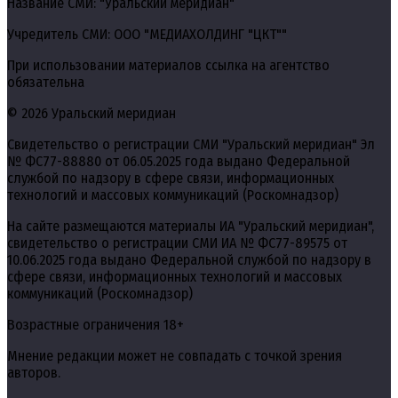
Название СМИ: "Уральский меридиан"
Учредитель СМИ: ООО "МЕДИАХОЛДИНГ "ЦКТ""
При использовании материалов ссылка на агентство
обязательна
© 2026 Уральский меридиан
Свидетельство о регистрации СМИ "Уральский меридиан" Эл
№ ФС77-88880 от 06.05.2025 года выдано Федеральной
службой по надзору в сфере связи, информационных
технологий и массовых коммуникаций (Роскомнадзор)
На сайте размещаются материалы ИА "Уральский меридиан",
свидетельство о регистрации СМИ ИА № ФС77-89575 от
10.06.2025 года выдано Федеральной службой по надзору в
сфере связи, информационных технологий и массовых
коммуникаций (Роскомнадзор)
Возрастные ограничения 18+
Мнение редакции может не совпадать с точкой зрения
авторов.