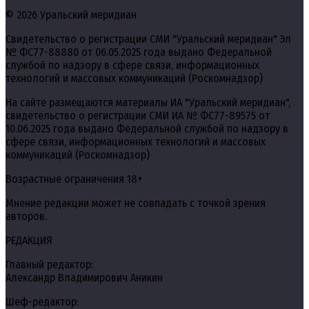
© 2026 Уральский меридиан
Свидетельство о регистрации СМИ "Уральский меридиан" Эл
№ ФС77-88880 от 06.05.2025 года выдано Федеральной
службой по надзору в сфере связи, информационных
технологий и массовых коммуникаций (Роскомнадзор)
На сайте размещаются материалы ИА "Уральский меридиан",
свидетельство о регистрации СМИ ИА № ФС77-89575 от
10.06.2025 года выдано Федеральной службой по надзору в
сфере связи, информационных технологий и массовых
коммуникаций (Роскомнадзор)
Возрастные ограничения 18+
Мнение редакции может не совпадать с точкой зрения
авторов.
РЕДАКЦИЯ
Главный редактор:
Александр Владимирович Аникин
Шеф-редактор: