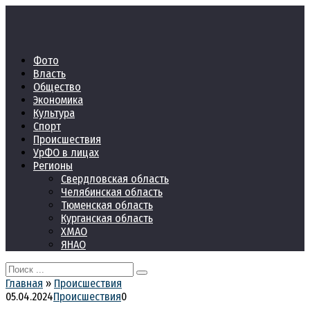
Перейти
к
контенту
Фото
Власть
Общество
Экономика
Культура
Спорт
Происшествия
УрФО в лицах
Регионы
Свердловская область
Челябинская область
Тюменская область
Курганская область
ХМАО
ЯНАО
Search
for:
Главная
»
Происшествия
05.04.2024
Происшествия
0