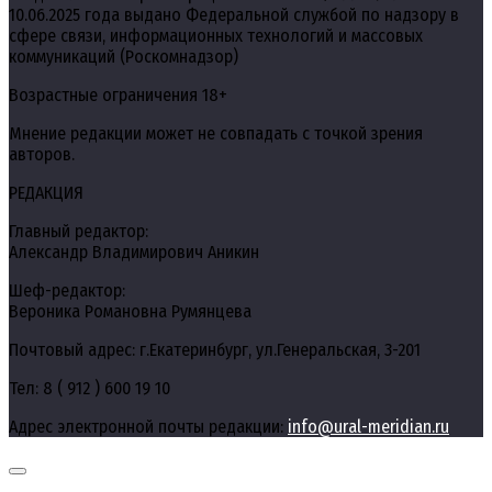
10.06.2025 года выдано Федеральной службой по надзору в
сфере связи, информационных технологий и массовых
коммуникаций (Роскомнадзор)
Возрастные ограничения 18+
Мнение редакции может не совпадать с точкой зрения
авторов.
РЕДАКЦИЯ
Главный редактор:
Александр Владимирович Аникин
Шеф-редактор:
Вероника Романовна Румянцева
Почтовый адрес: г.Екатеринбург, ул.Генеральская, 3-201
Тел: 8 ( 912 ) 600 19 10
Адрес электронной почты редакции:
info@ural-meridian.ru