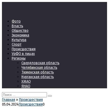
Перейти
к
контенту
Фото
Власть
Общество
Экономика
Культура
Спорт
Происшествия
УрФО в лицах
Регионы
Свердловская область
Челябинская область
Тюменская область
Курганская область
ХМАО
ЯНАО
Search
for:
Главная
»
Происшествия
05.04.2024
Происшествия
0