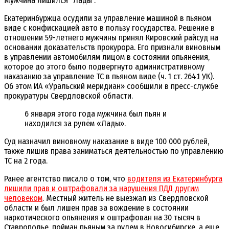
Мужчина лишился "Лады".
Екатеринбуржца осудили за управление машиной в пьяном
виде с конфискацией авто в пользу государства. Решение в
отношении 59-летнего мужчины принял Кировский райсуд на
основании доказательств прокурора. Его признали виновным
в управлении автомобилям лицом в состоянии опьянения,
которое до этого было подвергнуто административному
наказанию за управление ТС в пьяном виде (ч. 1 ст. 264.1 УК).
Об этом ИА «Уральский меридиан» сообщили в пресс-службе
прокуратуры Свердловской области.
6 января этого года мужчина был пьян и
находился за рулём «Лады».
Суд назначил виновному наказание в виде 100 000 рублей,
также лишив права заниматься деятельностью по управлению
ТС на 2 года.
Ранее агентство писало о том, что
водителя из Екатеринбурга
лишили прав и оштрафовали за нарушения ПДД другим
человеком
. Местный житель не выезжал из Свердловской
области и был лишен прав за вождение в состоянии
наркотического опьянения и оштрафован на 30 тысяч в
Ставрополье, пойман пьяным за рулем в Новосибирске, а еще