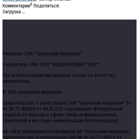
0
Комментарии
Поделиться:
Загрузка ...
Название СМИ: "Уральский меридиан"
Учредитель СМИ: ООО "МЕДИАХОЛДИНГ "ЦКТ""
При использовании материалов ссылка на агентство
обязательна
© 2026 Уральский меридиан
Свидетельство о регистрации СМИ "Уральский меридиан" Эл
№ ФС77-88880 от 06.05.2025 года выдано Федеральной
службой по надзору в сфере связи, информационных
технологий и массовых коммуникаций (Роскомнадзор)
На сайте размещаются материалы ИА "Уральский меридиан",
свидетельство о регистрации СМИ ИА № ФС77-89575 от