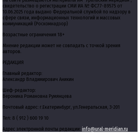
свидетельство о регистрации СМИ ИА № ФС77-89575 от
10.06.2025 года выдано Федеральной службой по надзору в
сфере связи, информационных технологий и массовых
коммуникаций (Роскомнадзор)
Возрастные ограничения 18+
Мнение редакции может не совпадать с точкой зрения
авторов.
РЕДАКЦИЯ
Главный редактор:
Александр Владимирович Аникин
Шеф-редактор:
Вероника Романовна Румянцева
Почтовый адрес: г.Екатеринбург, ул.Генеральская, 3-201
Тел: 8 ( 912 ) 600 19 10
Адрес электронной почты редакции:
info@ural-meridian.ru