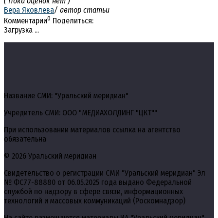
( Пока оценок нет )
Вера Яковлева
/ автор статьи
0
Комментарии
Поделиться:
Загрузка ...
Название СМИ: "Уральский меридиан"
Учредитель СМИ: ООО "МЕДИАХОЛДИНГ "ЦКТ""
При использовании материалов ссылка на агентство
обязательна
© 2026 Уральский меридиан
Свидетельство о регистрации СМИ "Уральский меридиан" Эл
№ ФС77-88880 от 06.05.2025 года выдано Федеральной
службой по надзору в сфере связи, информационных
технологий и массовых коммуникаций (Роскомнадзор)
На сайте размещаются материалы ИА "Уральский меридиан",