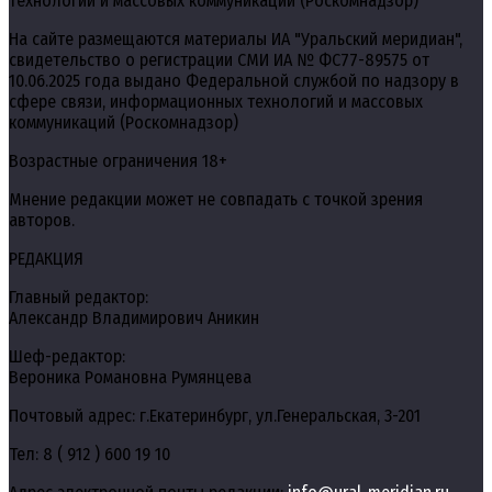
технологий и массовых коммуникаций (Роскомнадзор)
На сайте размещаются материалы ИА "Уральский меридиан",
свидетельство о регистрации СМИ ИА № ФС77-89575 от
10.06.2025 года выдано Федеральной службой по надзору в
сфере связи, информационных технологий и массовых
коммуникаций (Роскомнадзор)
Возрастные ограничения 18+
Мнение редакции может не совпадать с точкой зрения
авторов.
РЕДАКЦИЯ
Главный редактор:
Александр Владимирович Аникин
Шеф-редактор:
Вероника Романовна Румянцева
Почтовый адрес: г.Екатеринбург, ул.Генеральская, 3-201
Тел: 8 ( 912 ) 600 19 10