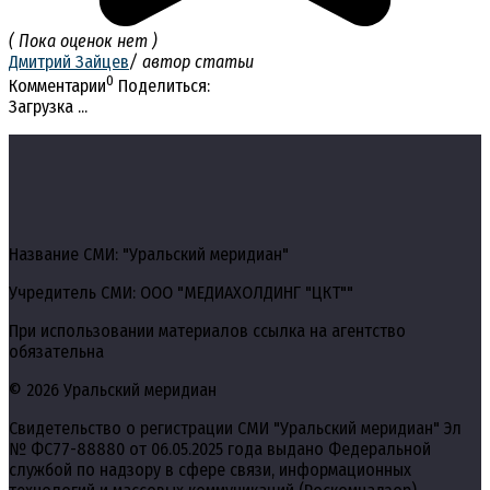
( Пока оценок нет )
Дмитрий Зайцев
/ автор статьи
0
Комментарии
Поделиться:
Загрузка ...
Название СМИ: "Уральский меридиан"
Учредитель СМИ: ООО "МЕДИАХОЛДИНГ "ЦКТ""
При использовании материалов ссылка на агентство
обязательна
© 2026 Уральский меридиан
Свидетельство о регистрации СМИ "Уральский меридиан" Эл
№ ФС77-88880 от 06.05.2025 года выдано Федеральной
службой по надзору в сфере связи, информационных