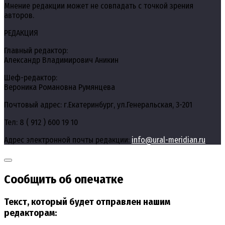
Мнение редакции может не совпадать с точкой зрения
авторов.
РЕДАКЦИЯ
Главный редактор:
Александр Владимирович Аникин
Шеф-редактор:
Вероника Романовна Румянцева
Почтовый адрес: г.Екатеринбург, ул.Генеральская, 3-201
Тел: 8 ( 912 ) 600 19 10
Адрес электронной почты редакции:
info@ural-meridian.ru
Сообщить об опечатке
Текст, который будет отправлен нашим
редакторам: