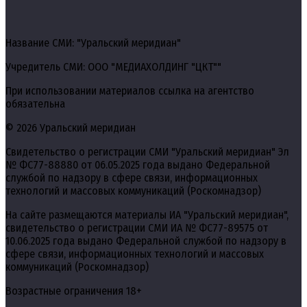
Название СМИ: "Уральский меридиан"
Учредитель СМИ: ООО "МЕДИАХОЛДИНГ "ЦКТ""
При использовании материалов ссылка на агентство
обязательна
© 2026 Уральский меридиан
Свидетельство о регистрации СМИ "Уральский меридиан" Эл
№ ФС77-88880 от 06.05.2025 года выдано Федеральной
службой по надзору в сфере связи, информационных
технологий и массовых коммуникаций (Роскомнадзор)
На сайте размещаются материалы ИА "Уральский меридиан",
свидетельство о регистрации СМИ ИА № ФС77-89575 от
10.06.2025 года выдано Федеральной службой по надзору в
сфере связи, информационных технологий и массовых
коммуникаций (Роскомнадзор)
Возрастные ограничения 18+