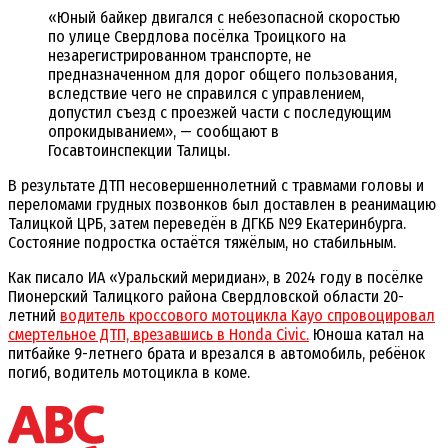
«Юный байкер двигался с небезопасной скоростью
по улице Свердлова посёлка Троицкого на
незарегистрированном транспорте, не
предназначенном для дорог общего пользования,
вследствие чего не справился с управлением,
допустил съезд с проезжей части с последующим
опрокидыванием», — сообщают в
Госавтоинспекции Талицы.
В результате ДТП несовершеннолетний с травмами головы и
переломами грудных позвонков был доставлен в реанимацию
Талицкой ЦРБ, затем переведён в ДГКБ №9 Екатеринбурга.
Состояние подростка остаётся тяжёлым, но стабильным.
Как писало ИА «Уральский меридиан», в 2024 году в посёлке
Пионерский Талицкого района Свердловской области 20-
летний
водитель кроссового мотоцикла Kayо спровоцировал
смертельное ДТП, врезавшись в Honda Civic.
Юноша катал на
питбайке 9-летнего брата и врезался в автомобиль, ребёнок
погиб, водитель мотоцикла в коме.