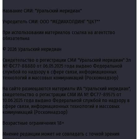
Название СМИ: "Уральский меридиан"
Учредитель СМИ: ООО "МЕДИАХОЛДИНГ "ЦКТ""
При использовании материалов ссылка на агентство
обязательна
© 2026 Уральский меридиан
Свидетельство о регистрации СМИ "Уральский меридиан" Эл
№ ФС77-88880 от 06.05.2025 года выдано Федеральной
службой по надзору в сфере связи, информационных
технологий и массовых коммуникаций (Роскомнадзор)
На сайте размещаются материалы ИА "Уральский меридиан",
свидетельство о регистрации СМИ ИА № ФС77-89575 от
10.06.2025 года выдано Федеральной службой по надзору в
сфере связи, информационных технологий и массовых
коммуникаций (Роскомнадзор)
Возрастные ограничения 18+
Мнение редакции может не совпадать с точкой зрения