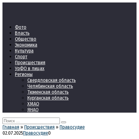
Перейти
к
контенту
Фото
Власть
Общество
Экономика
Культура
Спорт
Происшествия
УрФО в лицах
Регионы
Свердловская область
Челябинская область
Тюменская область
Курганская область
ХМАО
ЯНАО
Search
for:
Главная
»
Происшествия
»
Правосудие
02.07.2025
Правосудие
0