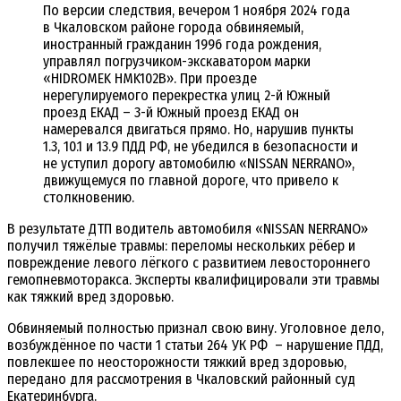
По версии следствия, вечером 1 ноября 2024 года
в Чкаловском районе города обвиняемый,
иностранный гражданин 1996 года рождения,
управлял погрузчиком-экскаватором марки
«HIDROMEK HMK102B». При проезде
нерегулируемого перекрестка улиц 2-й Южный
проезд ЕКАД – 3-й Южный проезд ЕКАД он
намеревался двигаться прямо. Но, нарушив пункты
1.3, 10.1 и 13.9 ПДД РФ, не убедился в безопасности и
не уступил дорогу автомобилю «NISSAN NERRANO»,
движущемуся по главной дороге, что привело к
столкновению.
В результате ДТП водитель автомобиля «NISSAN NERRANO»
получил тяжёлые травмы: переломы нескольких рёбер и
повреждение левого лёгкого с развитием левостороннего
гемопневмоторакса. Эксперты квалифицировали эти травмы
как тяжкий вред здоровью.
Обвиняемый полностью признал свою вину. Уголовное дело,
возбуждённое по части 1 статьи 264 УК РФ – нарушение ПДД,
повлекшее по неосторожности тяжкий вред здоровью,
передано для рассмотрения в Чкаловский районный суд
Екатеринбурга.