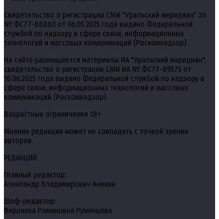
Свидетельство о регистрации СМИ "Уральский меридиан" Эл
№ ФС77-88880 от 06.05.2025 года выдано Федеральной
службой по надзору в сфере связи, информационных
технологий и массовых коммуникаций (Роскомнадзор)
На сайте размещаются материалы ИА "Уральский меридиан",
свидетельство о регистрации СМИ ИА № ФС77-89575 от
10.06.2025 года выдано Федеральной службой по надзору в
сфере связи, информационных технологий и массовых
коммуникаций (Роскомнадзор)
Возрастные ограничения 18+
Мнение редакции может не совпадать с точкой зрения
авторов.
РЕДАКЦИЯ
Главный редактор:
Александр Владимирович Аникин
Шеф-редактор:
Вероника Романовна Румянцева