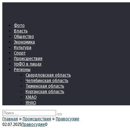
Перейти
к
контенту
Фото
Власть
Общество
Экономика
Культура
Спорт
Происшествия
УрФО в лицах
Регионы
Свердловская область
Челябинская область
Тюменская область
Курганская область
ХМАО
ЯНАО
Search
for:
Главная
»
Происшествия
»
Правосудие
02.07.2025
Правосудие
0