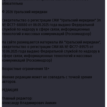
обязательна
© 2026 Уральский меридиан
Свидетельство о регистрации СМИ "Уральский меридиан" Эл
№ ФС77-88880 от 06.05.2025 года выдано Федеральной
службой по надзору в сфере связи, информационных
технологий и массовых коммуникаций (Роскомнадзор)
На сайте размещаются материалы ИА "Уральский меридиан",
свидетельство о регистрации СМИ ИА № ФС77-89575 от
10.06.2025 года выдано Федеральной службой по надзору в
сфере связи, информационных технологий и массовых
коммуникаций (Роскомнадзор)
Возрастные ограничения 18+
Мнение редакции может не совпадать с точкой зрения
авторов.
РЕДАКЦИЯ
Главный редактор:
Александр Владимирович Аникин