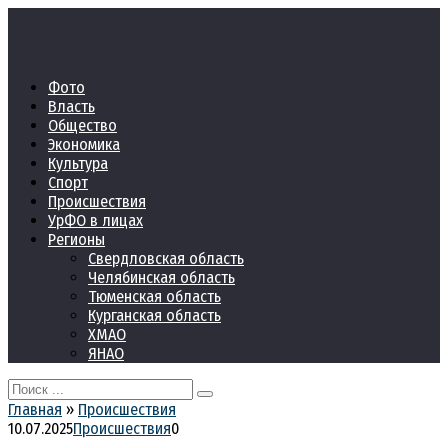
Перейти
к
контенту
Фото
Власть
Общество
Экономика
Культура
Спорт
Происшествия
УрФО в лицах
Регионы
Свердловская область
Челябинская область
Тюменская область
Курганская область
ХМАО
ЯНАО
Search
for:
Главная
»
Происшествия
10.07.2025
Происшествия
0