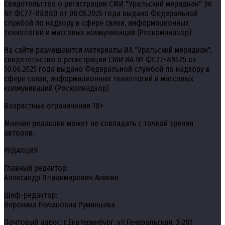
Свидетельство о регистрации СМИ "Уральский меридиан" Эл
№ ФС77-88880 от 06.05.2025 года выдано Федеральной
службой по надзору в сфере связи, информационных
технологий и массовых коммуникаций (Роскомнадзор)
На сайте размещаются материалы ИА "Уральский меридиан",
свидетельство о регистрации СМИ ИА № ФС77-89575 от
10.06.2025 года выдано Федеральной службой по надзору в
сфере связи, информационных технологий и массовых
коммуникаций (Роскомнадзор)
Возрастные ограничения 18+
Мнение редакции может не совпадать с точкой зрения
авторов.
РЕДАКЦИЯ
Главный редактор:
Александр Владимирович Аникин
Шеф-редактор:
Вероника Романовна Румянцева
Почтовый адрес: г.Екатеринбург, ул.Генеральская, 3-201