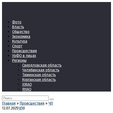
Перейти
к
контенту
Фото
Власть
Общество
Экономика
Культура
Спорт
Происшествия
УрФО в лицах
Регионы
Свердловская область
Челябинская область
Тюменская область
Курганская область
ХМАО
ЯНАО
Search
for:
Главная
»
Происшествия
»
ЧП
12.07.2025
ЧП
0