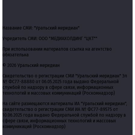
Название СМИ: "Уральский меридиан"
Учредитель СМИ: ООО "МЕДИАХОЛДИНГ "ЦКТ""
При использовании материалов ссылка на агентство
обязательна
© 2026 Уральский меридиан
Свидетельство о регистрации СМИ "Уральский меридиан" Эл
№ ФС77-88880 от 06.05.2025 года выдано Федеральной
службой по надзору в сфере связи, информационных
технологий и массовых коммуникаций (Роскомнадзор)
На сайте размещаются материалы ИА "Уральский меридиан",
свидетельство о регистрации СМИ ИА № ФС77-89575 от
10.06.2025 года выдано Федеральной службой по надзору в
сфере связи, информационных технологий и массовых
коммуникаций (Роскомнадзор)