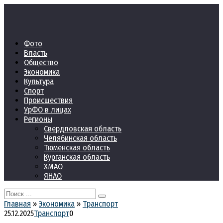
Перейти
к
контенту
Фото
Власть
Общество
Экономика
Культура
Спорт
Происшествия
УрФО в лицах
Регионы
Свердловская область
Челябинская область
Тюменская область
Курганская область
ХМАО
ЯНАО
Search
for:
Главная
»
Экономика
»
Транспорт
25.12.2025
Транспорт
0