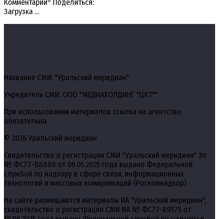
Комментарии
Поделиться:
Загрузка ...
Название СМИ: "Уральский меридиан"
Учредитель СМИ: ООО "МЕДИАХОЛДИНГ "ЦКТ""
При использовании материалов ссылка на агентство
обязательна
© 2026 Уральский меридиан
Свидетельство о регистрации СМИ "Уральский меридиан" Эл
№ ФС77-88880 от 06.05.2025 года выдано Федеральной
службой по надзору в сфере связи, информационных
технологий и массовых коммуникаций (Роскомнадзор)
На сайте размещаются материалы ИА "Уральский меридиан",
свидетельство о регистрации СМИ ИА № ФС77-89575 от
10.06.2025 года выдано Федеральной службой по надзору в