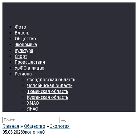
Перейти
к
контенту
Фото
Власть
Общество
Экономика
Культура
Спорт
Происшествия
УрФО в лицах
Регионы
Свердловская область
Челябинская область
Тюменская область
Курганская область
ХМАО
ЯНАО
Search
for:
Главная
»
Общество
»
Экология
05.05.2026
Экология
0