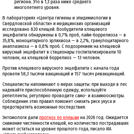
региона. Это в 1,3 раза ниже среднего
многолетнего уровня.
В лабораториях «Центра гигиены и эпидемиологии в
Свердловской области» и медицинских организаций
исследовано 820 клещей. Возбудители клещевого
энцефалита обнаружены в 0,7% проб, лайм-боррелиоза — в
35,8%, моноцитарного эрлихиоза — в 2,2%, гранулоцитарного
анаплазмоза — в 0,8% проб. С подозрением на клещевой
вирусный энцефалит в стационары госпитализировали 10
человек, на клещевой боррелиоз — 13 человек.
Против клещевого вирусного энцефалита с начала года
провели 58,3 тысячи вакцинаций и 157 тысяч ревакцинаций.
Специалисты напоминают о мерах защиты: при выходе в лес
надевайте приспособленную одежду, используйте
репелленты, регулярно проводите само- и взаимоосмотры.
Соблюдение этих правил поможет снизить риск укуса и
предотвратить возможные последствия.
Энтомологи дали
прогноз по клещам
на 2026 год. Ожидается
снижение численности клещей, но количество пострадавших
может остаться на уровне прошлого года, писало ИА