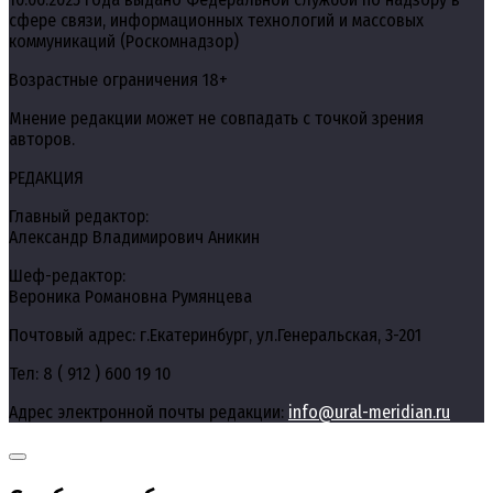
сфере связи, информационных технологий и массовых
коммуникаций (Роскомнадзор)
Возрастные ограничения 18+
Мнение редакции может не совпадать с точкой зрения
авторов.
РЕДАКЦИЯ
Главный редактор:
Александр Владимирович Аникин
Шеф-редактор:
Вероника Романовна Румянцева
Почтовый адрес: г.Екатеринбург, ул.Генеральская, 3-201
Тел: 8 ( 912 ) 600 19 10
Адрес электронной почты редакции:
info@ural-meridian.ru