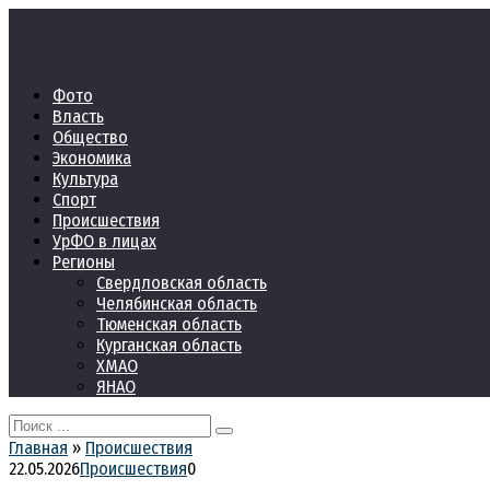
Перейти
к
контенту
Фото
Власть
Общество
Экономика
Культура
Спорт
Происшествия
УрФО в лицах
Регионы
Свердловская область
Челябинская область
Тюменская область
Курганская область
ХМАО
ЯНАО
Search
for:
Главная
»
Происшествия
22.05.2026
Происшествия
0