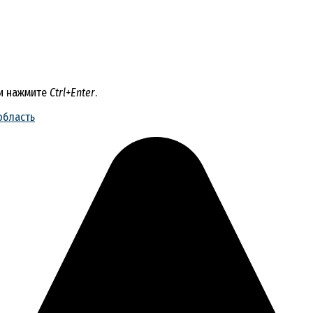
 и нажмите
Ctrl+Enter
.
область