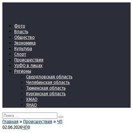
Перейти
к
контенту
Фото
Власть
Общество
Экономика
Культура
Спорт
Происшествия
УрФО в лицах
Регионы
Свердловская область
Челябинская область
Тюменская область
Курганская область
ХМАО
ЯНАО
Search
for:
Главная
»
Происшествия
»
ЧП
02.06.2026
ЧП
0