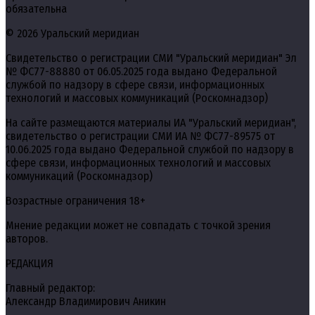
обязательна
© 2026 Уральский меридиан
Свидетельство о регистрации СМИ "Уральский меридиан" Эл
№ ФС77-88880 от 06.05.2025 года выдано Федеральной
службой по надзору в сфере связи, информационных
технологий и массовых коммуникаций (Роскомнадзор)
На сайте размещаются материалы ИА "Уральский меридиан",
свидетельство о регистрации СМИ ИА № ФС77-89575 от
10.06.2025 года выдано Федеральной службой по надзору в
сфере связи, информационных технологий и массовых
коммуникаций (Роскомнадзор)
Возрастные ограничения 18+
Мнение редакции может не совпадать с точкой зрения
авторов.
РЕДАКЦИЯ
Главный редактор:
Александр Владимирович Аникин