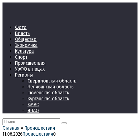
Перейти
к
контенту
Фото
Власть
Общество
Экономика
Культура
Спорт
Происшествия
УрФО в лицах
Регионы
Свердловская область
Челябинская область
Тюменская область
Курганская область
ХМАО
ЯНАО
Search
for:
Главная
»
Происшествия
11.06.2026
Происшествия
0