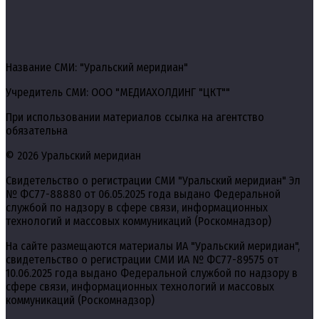
Название СМИ: "Уральский меридиан"
Учредитель СМИ: ООО "МЕДИАХОЛДИНГ "ЦКТ""
При использовании материалов ссылка на агентство
обязательна
© 2026 Уральский меридиан
Свидетельство о регистрации СМИ "Уральский меридиан" Эл
№ ФС77-88880 от 06.05.2025 года выдано Федеральной
службой по надзору в сфере связи, информационных
технологий и массовых коммуникаций (Роскомнадзор)
На сайте размещаются материалы ИА "Уральский меридиан",
свидетельство о регистрации СМИ ИА № ФС77-89575 от
10.06.2025 года выдано Федеральной службой по надзору в
сфере связи, информационных технологий и массовых
коммуникаций (Роскомнадзор)